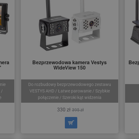
mera
Bezprzewodowa kamera Vestys
Bez
″
WideView 150
nie
Do rozbudowy bezprzewodowego zestawu
 /
VESTYS AHD / Łatwe parowanie / Szybkie
e
połączenie / Szeroki kąt widzenia
330 zł
395 zł