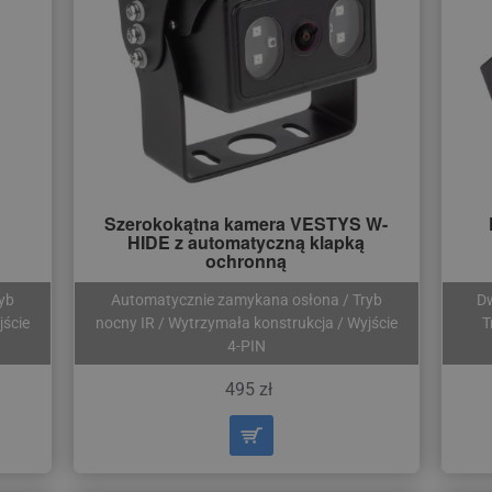
Szerokokątna kamera VESTYS W-
HIDE z automatyczną klapką
ochronną
yb
Automatycznie zamykana osłona / Tryb
Dw
jście
nocny IR / Wytrzymała konstrukcja / Wyjście
T
4-PIN
495 zł