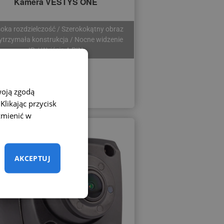
Kamera VESTYS ONE
oka rozdzielczość / Szerokokątny obraz
ytrzymała konstrukcja / Nocne widzenie
IR / Wyjście 4-PIN
300 zł
330 zł
woją zgodą
likając przycisk
zmienić w
AKCEPTUJ