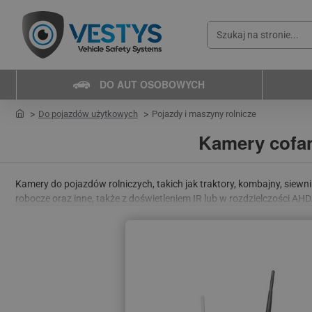
Szukaj
na
stronie...
DO AUT OSOBOWYCH
home
Do pojazdów użytkowych
Pojazdy i maszyny rolnicze
Kamery cofan
Kamery do pojazdów rolniczych, takich jak traktory, kombajny, siew
robocze oraz inne, także z doświetleniem IR lub w rozdzielczości AH