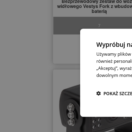
Bezprzewodowy zestaw do wóz
widłowego Vestys Fork z wbudo
baterią
7
1270 zł
Wypróbuj na
Używamy plików c
również personali
„Akceptuj”, wyra
dowolnym mome
POKAŻ SZCZ