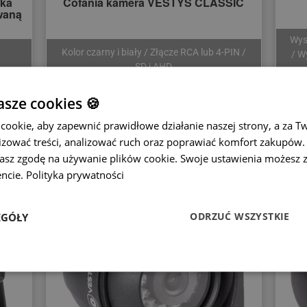
ka
Cofania kamera VESTYS CLASSIC
waną
Wys
Kolor czarny i biały / Złącze RCA lub 4-PIN /
/ W
SD i AHD
220 zł
sze cookies 🍪
ookie, aby zapewnić prawidłowe działanie naszej strony, a za T
zować treści, analizować ruch oraz poprawiać komfort zakupów. K
żasz zgodę na używanie plików cookie. Swoje ustawienia możesz 
ncie.
Polityka prywatności
ODRZUĆ WSZYSTKIE
EGÓŁY