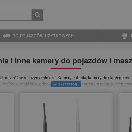
DO POJAZDÓW UŻYTKOWYCH
ia i inne kamery do pojazdów i masz
niki oraz różne maszyny rolnicze. Kamery cofania, kamery do ciągłego m
D. W ofercie znajdziesz odpowiednie
monitory
z prostym połączeniem z w