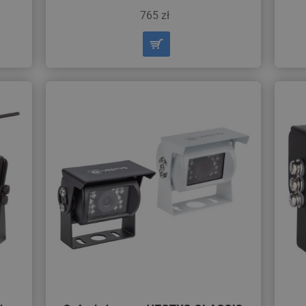
765 zł