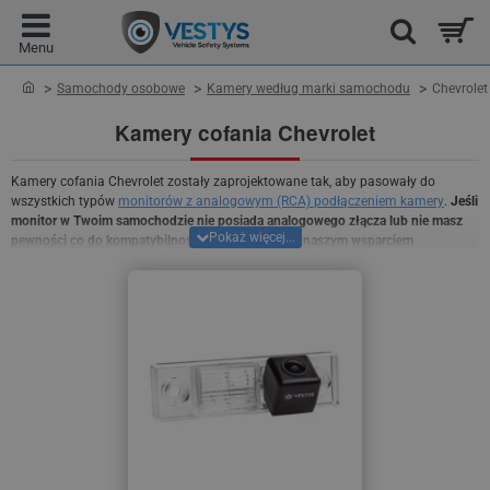
home
Samochody osobowe
Kamery według marki samochodu
Chevrolet
Kamery cofania Chevrolet
Kamery cofania Chevrolet zostały zaprojektowane tak, aby pasowały do
wszystkich typów
monitorów z analogowym (RCA) podłączeniem kamery
.
Jeśli
monitor w Twoim samochodzie nie posiada analogowego złącza lub nie masz
pewności co do kompatybilności, skontaktuj się z naszym wsparciem
technicznym.
Kamery cofania do Chevrolet montuje się w prosty sposób
poprzez wymianę lampki oświetlenia tablicy rejestracyjnej. Wszystkie kamery
cofania Chevrolet posiadają wysokiej jakości szerokokątną optykę, tryb nocny,
montaż bez wiercenia w samochodzie oraz najwyższą klasę ochrony przed
kurzem i wodą.
Kamerę cofania do Chevrolet można wybrać w kilku wariantach
w zależności od modelu samochodu.
Do kamer cofania możemy zastosować
dodatkowe funkcje, takie jak tryb nocny z doświetleniem 4-LED, doświetlenie IR-
LED lub dynamiczne linie parkingowe, które obracają się w zależności od ruchu
samochodu. Nie znalazłeś odpowiedniej kamery do swojego auta?
Uniwersalne kamery parkowania
pasują do wszystkich typów pojazdów.