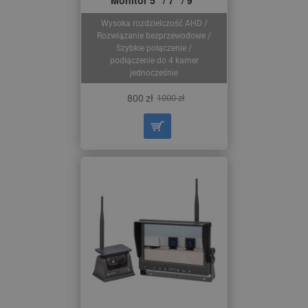
Wysoka rozdzielczość AHD /
Rozwiązanie bezprzewodowe /
Szybkie połączenie /
podłączenie do 4 kamer
jednocześnie
800 zł
1000 zł