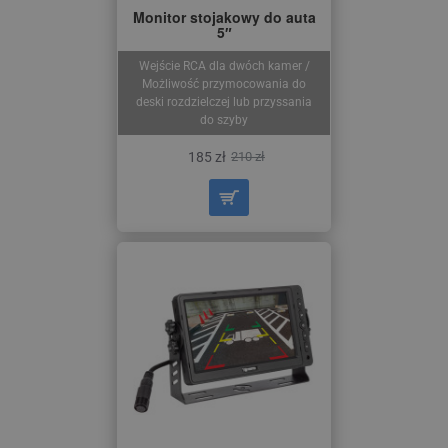
Monitor stojakowy do auta
5″
Wejście RCA dla dwóch kamer /
Możliwość przymocowania do
deski rozdzielczej lub przyssania
do szyby
185 zł
210 zł