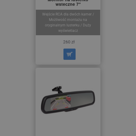
wsteczne 7″
Wejście RCA dla dwóch kamer /
Możliwość montażu na
oryginalnym lusterku / Duży
wyświetlacz
260 zł