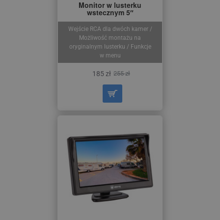
Monitor w lusterku
wstecznym 5″
Wejście RCA dla dwóch kamer /
Możliwość montażu na
oryginalnym lusterku / Funkcje
w menu
185 zł
255 zł