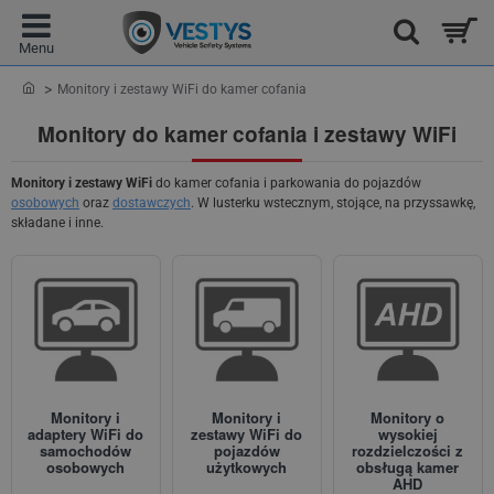
home
Monitory i zestawy WiFi do kamer cofania
Monitory do kamer cofania i zestawy WiFi
Monitory i zestawy WiFi
do kamer cofania i parkowania do pojazdów
osobowych
oraz
dostawczych
. W lusterku wstecznym, stojące, na przyssawkę,
składane i inne.
Monitory i
Monitory i
Monitory o
adaptery WiFi do
zestawy WiFi do
wysokiej
samochodów
pojazdów
rozdzielczości z
osobowych
użytkowych
obsługą kamer
AHD