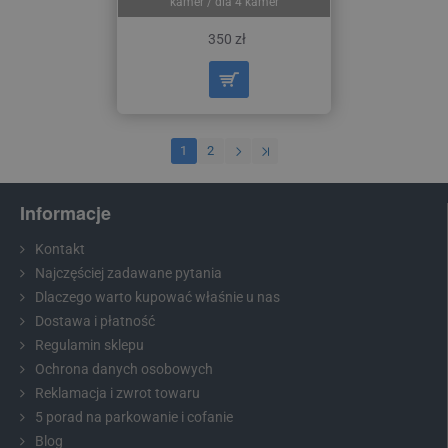
kamer / dla 4 kamer
350 zł
1
2
Informacje
Kontakt
Najczęściej zadawane pytania
Dlaczego warto kupować właśnie u nas
Dostawa i płatność
Regulamin sklepu
Ochrona danych osobowych
Reklamacja i zwrot towaru
5 porad na parkowanie i cofanie
Blog