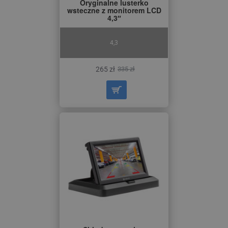
Oryginalne lusterko
wsteczne z monitorem LCD
4,3″
4,3
265 zł
335 zł