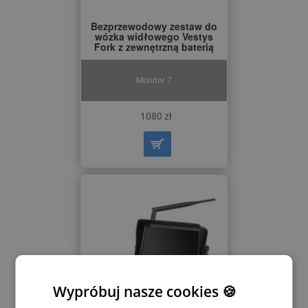
Bezprzewodowy zestaw do
wózka widłowego Vestys
Fork z zewnętrzną baterią
Monitor 7
1080 zł
Wypróbuj nasze cookies 🍪