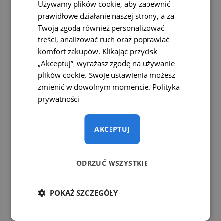
Używamy plików cookie, aby zapewnić
prawidłowe działanie naszej strony, a za
Bezprzewodowy zestaw do
wózka widłowego Vestys
Twoją zgodą również personalizować
Fork z wbudowaną baterią
treści, analizować ruch oraz poprawiać
komfort zakupów. Klikając przycisk
7
„Akceptuj”, wyrażasz zgodę na używanie
plików cookie. Swoje ustawienia możesz
1270 zł
zmienić w dowolnym momencie.
Polityka
prywatności
AKCEPTUJ
ODRZUĆ WSZYSTKIE
POKAŻ SZCZEGÓŁY