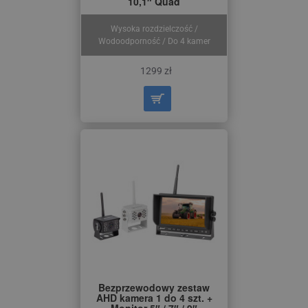
10,1″ Quad
Wysoka rozdzielczość /
Wodoodporność / Do 4 kamer
1299 zł
Bezprzewodowy zestaw
AHD kamera 1 do 4 szt. +
Monitor 5″ / 7″ / 9″