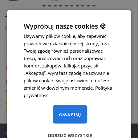
DOSTĘPNY
1080 zł
MODEL:
WS-006
Wypróbuj nasze cookies 🍪
Netto: 878,05 zł
Używamy plików cookie, aby zapewnić
prawidłowe działanie naszej strony, a za
DODAJ DO KOSZYKA
Twoją zgodą również personalizować
treści, analizować ruch oraz poprawiać
komfort zakupów. Klikając przycisk
OPIS
„Akceptuj”, wyrażasz zgodę na używanie
plików cookie. Swoje ustawienia możesz
Bezprzewodowy zestaw kamery z monitorem
zmienić w dowolnym momencie.
Polityka
do wózka widłowego można wykorzystać:
prywatności
do wózka widłowego
pełna kontrola podczas załadunku i odkładania towaru na
AKCEPTUJ
regały
ewentualnie inne zastosowania, w zależności od potrzeb
Informacje
ODRZUĆ WSZYSTKIE