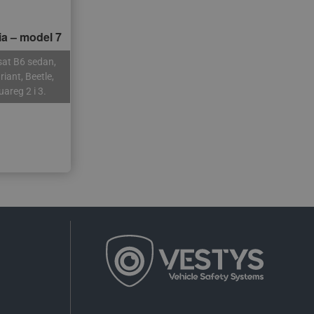
a – model 7
sat B6 sedan,
riant, Beetle,
uareg 2 i 3.