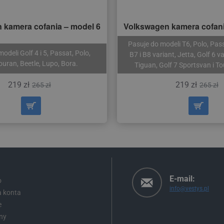
 kamera cofania – model 6
Volkswagen kamera cofani
Pasuje do modeli T6, Polo, Pas
odeli Golf 4 i 5, Passat, Polo,
B7 i B8 variant, Jetta, Golf 6 va
ouran, Beetle, Lupo, Bora.
Tiguan, Golf 7 Sportsvan i To
219 zł
219 zł
265 zł
265 zł
E-mail:
o
info@vestys.pl
a konta
e
ny