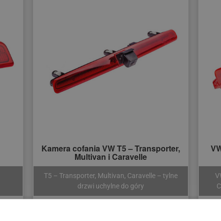
Kamera cofania VW T5 – Transporter,
VW
Multivan i Caravelle
T5 – Transporter, Multivan, Caravelle – tylne
V
drzwi uchylne do góry
C
385 zł
760 zł