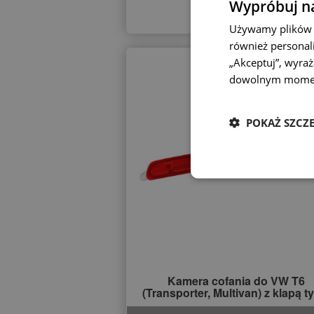
Wypróbuj na
Używamy plików c
również personali
„Akceptuj”, wyra
dowolnym mome
POKAŻ SZCZ
Kamera cofania do VW T6
(Transporter, Multivan) z klapą t