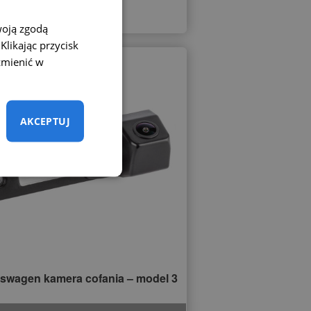
woją zgodą
likając przycisk
zmienić w
AKCEPTUJ
swagen kamera cofania – model 3