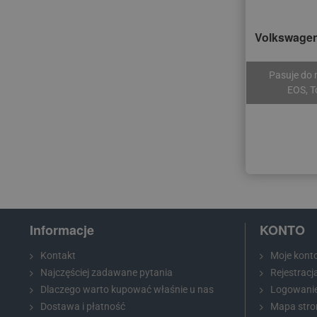
Volkswagen
Pasuje do m
EOS, T
Informacje
KONTO
Kontakt
Moje kont
Najczęściej zadawane pytania
Rejestracj
Dlaczego warto kupować właśnie u nas
Logowani
Dostawa i płatność
Mapa stro