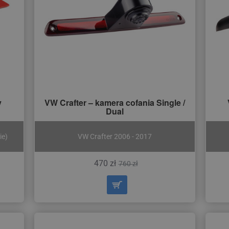
y
VW Crafter – kamera cofania Single /
Dual
ie)
VW Crafter 2006 - 2017
470 zł
760 zł