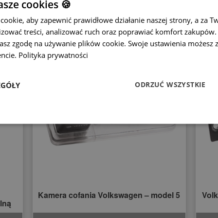
sze cookies 🍪
ookie, aby zapewnić prawidłowe działanie naszej strony, a za T
zować treści, analizować ruch oraz poprawiać komfort zakupów. K
żasz zgodę na używanie plików cookie. Swoje ustawienia możesz 
ncie.
Polityka prywatności
ODRZUĆ WSZYSTKIE
EGÓŁY
Kamera cofania Volkswagen – model 5
Volk
ylną