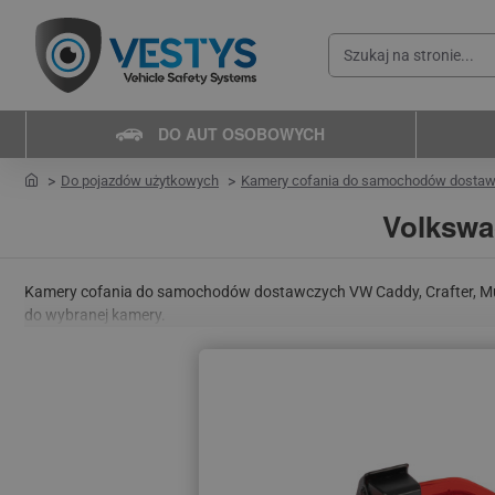
Szukaj
na
stronie...
DO AUT OSOBOWYCH
home
Do pojazdów użytkowych
Kamery cofania do samochodów dosta
Volkswa
Kamery cofania do samochodów dostawczych VW Caddy, Crafter, Mult
do wybranej kamery.