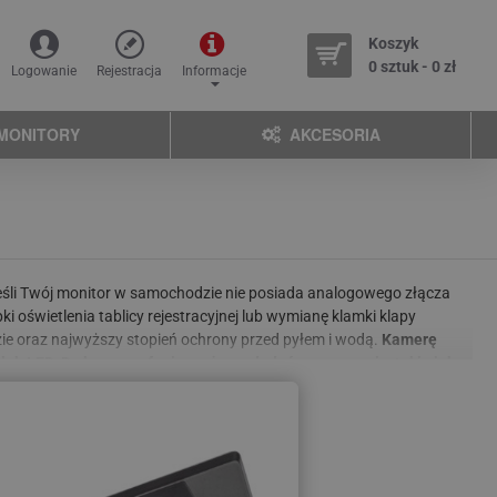
Koszyk
0 sztuk - 0 zł
Logowanie
Rejestracja
Informacje
MONITORY
AKCESORIA
eśli Twój monitor w samochodzie nie posiada analogowego złącza
oświetlenia tablicy rejestracyjnej lub wymianę klamki klapy
ie oraz najwyższy stopień ochrony przed pyłem i wodą.
Kamerę
 lub LED. Do kamer cofania możemy dodać rozszerzenia, takie jak
e znaleźliście odpowiedniej kamery do swojego samochodu?