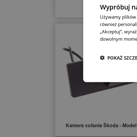
Wypróbuj na
Używamy plików c
również personali
„Akceptuj”, wyra
dowolnym mome
POKAŻ SZCZ
Kamera cofania Škoda - Model