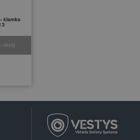
– klamka
 3
04–2013)