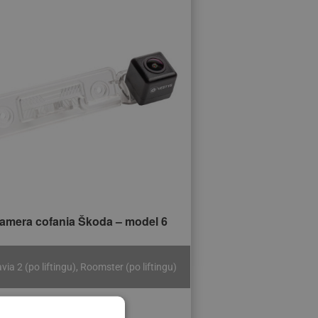
amera cofania Škoda – model 6
via 2 (po liftingu), Roomster (po liftingu)
219 zł
265 zł