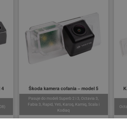
 4
Škoda kamera cofania – model 5
K
Pasuje do modeli Superb 2 i 3, Octavia 3,
Fabia 3, Rapid, Yeti, Karoq, Kamiq, Scala i
08)
Octa
Kodiaq
219 zł
265 zł