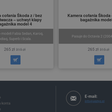
 cofania Škoda z / bez
Kamera cofania Škoda 
iwacza – uchwyt klapy
bagażnika model
agażnika model 4
 modeli Fabia Sedan, Karoq,
Pasuje do Octavia 2 (20
diaq, Superb i Scala.
265 zł
265 zł
315 zł
315 zł
E-mail:
o
info@vestys.pl
a konta
e