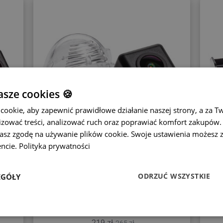
sze cookies 🍪
ookie, aby zapewnić prawidłowe działanie naszej strony, a za T
zować treści, analizować ruch oraz poprawiać komfort zakupów. K
żasz zgodę na używanie plików cookie. Swoje ustawienia możesz 
ncie.
Polityka prywatności
 4
Kamera cofania Suzuki – model 5
K
ODRZUĆ WSZYSTKIE
EGÓŁY
09–
Pasuje do modeli Grand Vitara, Jimny, Alto,
Swift, Splash
219 zł