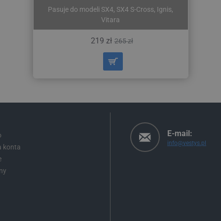
Pasuje do modeli SX4, SX4 S-Cross, Ignis,
Vitara
219 zł
265 zł
E-mail:
o
info@vestys.pl
a konta
e
ny