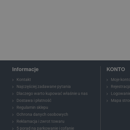
Informacje
KONTO
Kontakt
Moje kont
Najczęściej zadawane pytania
Rejestracj
Dlaczego warto kupować właśnie u nas
Logowani
Dostawa i płatność
Mapa stro
Regulamin sklepu
Ochrona danych osobowych
Reklamacja i zwrot towaru
5 porad na parkowanie i cofanie