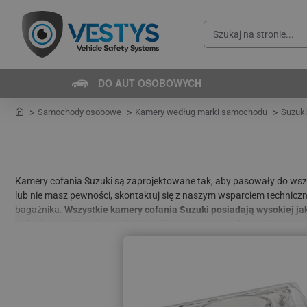
Szukaj
na
stronie...
DO AUT OSOBOWYCH
home
Samochody osobowe
Kamery według marki samochodu
Suzuki
Kamery cofania Suzuki są zaprojektowane tak, aby pasowały do ws
lub nie masz pewności, skontaktuj się z naszym wsparciem techniczn
bagażnika.
Wszystkie kamery cofania Suzuki posiadają wysokiej ja
cofania Suzuki można wybrać w kilku wersjach w zależności od typ
jak tryb nocny z doświetleniem 4-LED, doświetlenie IR-LED lub dynam
Uniwersalne kamery parkowania
pasują do wszystkich rodzajów poj