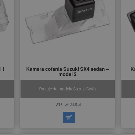
 1
Kamera cofania Suzuki SX4 sedan –
K
model 2
Pasuje do modelu Suzuki Swift
219 zł
265 zł