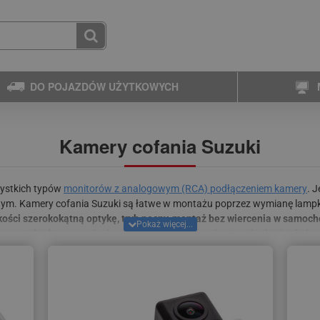
DO POJAZDÓW UŻYTKOWYCH
Kamery cofania Suzuki
zystkich typów
monitorów z analogowym (RCA) podłączeniem kamery
. 
ym. Kamery cofania Suzuki są łatwe w montażu poprzez wymianę lampki o
kości szerokokątną optykę, tryb nocny, montaż bez wiercenia w samoc
u samochodu oraz rodzaju oświetlenia tablicy rejestracyjnej – żarówko
iczne linie parkingowe, które skręcają w zależności od ruchu pojazdu. 
azdów.