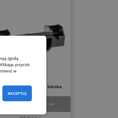
woją zgodą
likając przycisk
zmienić w
amera cofania Suzuki – klamka
bagażnika
AKCEPTUJ
Pasuje do modeli SX4 i S-Cross
265 zł