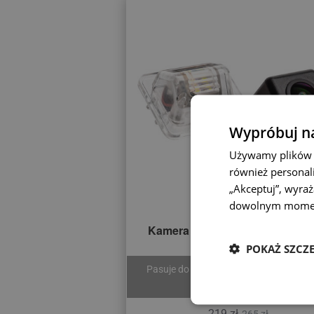
Wypróbuj na
Używamy plików c
również personali
„Akceptuj”, wyra
dowolnym mome
Kamera cofania Suzuki – model
POKAŻ SZCZ
Pasuje do modelu SX4 hatchback (20
2014).
219 zł