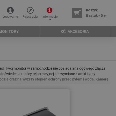
Koszyk
0 sztuk - 0 zł
Logowanie
Rejestracja
Informacje
MONITORY
AKCESORIA
Jeśli Twój monitor w samochodzie nie posiada analogowego złącza
świetlenia tablicy rejestracyjnej lub wymianę klamki klapy
hodzie oraz najwyższy stopień ochrony przed pyłem i wodą. Kamerę
wego lub LED.
Do kamer cofania możemy dodać rozszerzenia, takie
Nie znaleźliście odpowiedniej kamery do swojego samochodu?