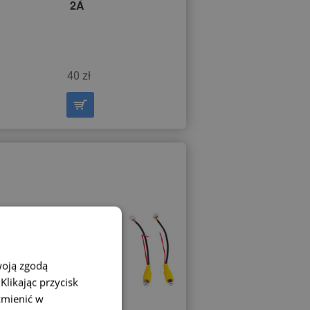
2A
40 zł
woją zgodą
likając przycisk
zmienić w