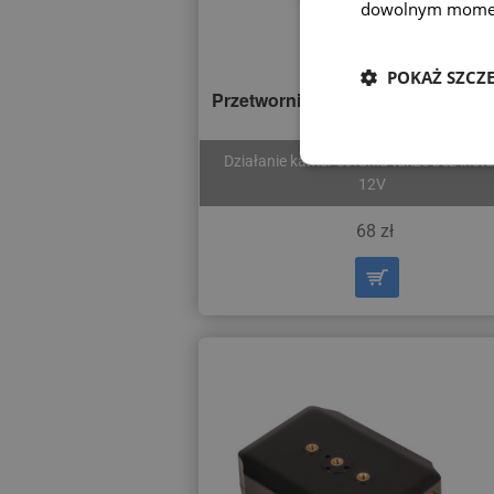
dowolnym mome
POKAŻ SZCZ
Przetwornica napięcia z 15-80V n
do kamer cofania
Działanie kamer cofania także bez instal
12V
68 zł