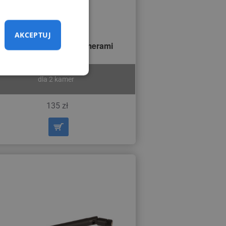
AKCEPTUJ
Przełącznik między kamerami
dla 2 kamer
135 zł