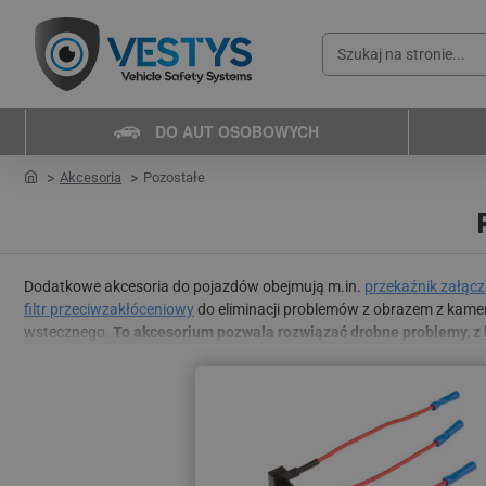
Szukaj
na
stronie...
DO AUT OSOBOWYCH
home
Akcesoria
Pozostałe
Dodatkowe akcesoria do pojazdów obejmują m.in.
przekaźnik załącz
filtr przeciwzakłóceniowy
do eliminacji problemów z obrazem z kam
wstecznego.
To akcesorium pozwala rozwiązać drobne problemy, z 