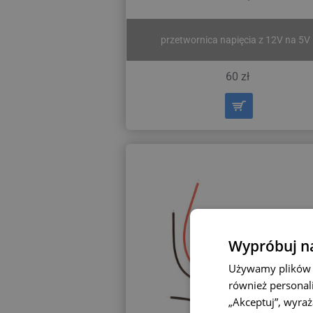
przetwornica napięcia z 12V na 5V
60 zł
Wypróbuj na
Używamy plików c
również personali
„Akceptuj”, wyra