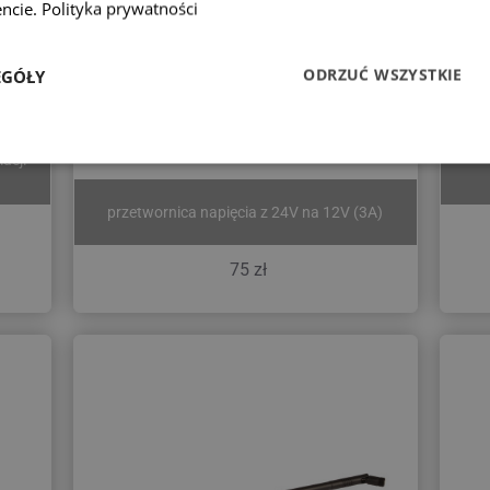
ncie.
Polityka prywatności
ODRZUĆ WSZYSTKIE
EGÓŁY
a 12V
Przetwornica napięcia 24V na 12V (3A)
acji
przetwornica napięcia z 24V na 12V (3A)
75 zł