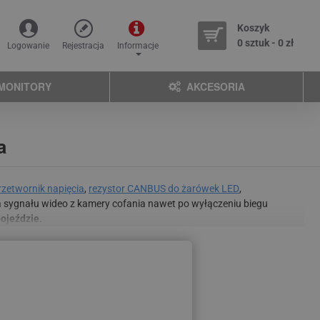
Koszyk
0 sztuk - 0 zł
Logowanie
Rejestracja
Informacje
MONITORY
AKCESORIA
a
rzetwornik napięcia
,
rezystor CANBUS do żarówek LED
,
ia sygnału wideo z kamery cofania nawet po wyłączeniu biegu
ojeździe.