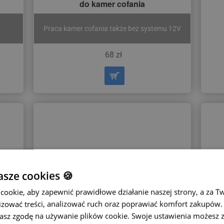
do kamer cofania
Praca kamer cofania także bez systemu 12V
68 zł
sze cookies 🍪
ookie, aby zapewnić prawidłowe działanie naszej strony, a za T
zować treści, analizować ruch oraz poprawiać komfort zakupów. K
żasz zgodę na używanie plików cookie. Swoje ustawienia możesz 