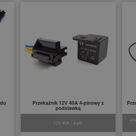
 do
Przekaźnik 12V 40A 4-pinowy z
Prz
podstawką
usu
12V 40A / 4-pin