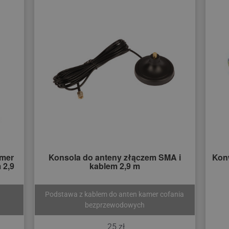
amer
Konsola do anteny złączem SMA i
Kon
 2,9
kablem 2,9 m
Podstawa z kablem do anten kamer cofania
bezprzewodowych
25 zł