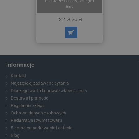
C3, C4, Picasso, C5, Berlingo i
inne
219 zł
265 zł
Informacje
Kontakt
Najczęściej zadawane pytania
Dlaczego warto kupować właśnie u nas
Dostawa i płatność
Regulamin sklepu
Ochrona danych osobowych
Reklamacja i zwrot towaru
5 porad na parkowanie i cofanie
Blog