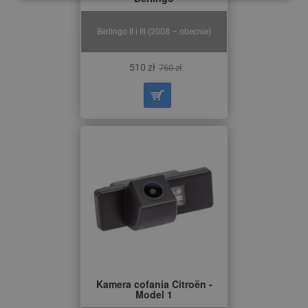
Berlingo II i III (2008 – obecnie)
510 zł
760 zł
Kamera cofania Citroën -
Model 1