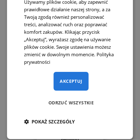
Używamy plików cookie, aby zapewnić
cofania
prawidłowe działanie naszej strony, a za
Twoją zgodą również personalizować
Pasuje do modeli Jumpy 3 i
SpaceTourer od 2016 roku.
treści, analizować ruch oraz poprawiać
komfort zakupów. Klikając przycisk
385 zł
760 zł
„Akceptuj”, wyrażasz zgodę na używanie
plików cookie. Swoje ustawienia możesz
zmienić w dowolnym momencie.
Polityka
prywatności
AKCEPTUJ
ODRZUĆ WSZYSTKIE
POKAŻ SZCZEGÓŁY
Kamera cofania Citroën
Berlingo