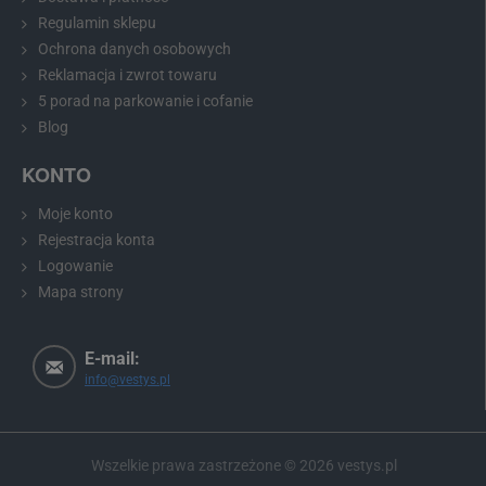
Regulamin sklepu
Ochrona danych osobowych
Reklamacja i zwrot towaru
5 porad na parkowanie i cofanie
Blog
KONTO
Moje konto
Rejestracja konta
Logowanie
Mapa strony
Zalecenie:
Przed zakupem prosimy zmierzyć wymiary oświetlenia
tablicy rejestracyjnej i porównać je z wybranym modelem.
E-mail:
info@vestys.pl
Kamera cofania do Citroën C3, C4, Picasso,
C5, Berlingo i innych
Wszelkie prawa zastrzeżone ©
2026
vestys.pl
Kamera cofania do Citroën C3, C4, Picasso, C5, Berlingo i innych