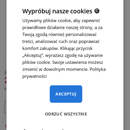
Łatwiejsze parkowanie:
Wypróbuj nasze cookies 🍪
Statyczne linie parkowania z możliwością ich wyłączenia
Używamy plików cookie, aby zapewnić
prawidłowe działanie naszej strony, a za
Dynamiczne linie parkowania
(+65 zł)
Twoją zgodą również personalizować
treści, analizować ruch oraz poprawiać
Polecamy również:
komfort zakupów. Klikając przycisk
Adapter WiFi do bezprzewodowej transmisji – CENA
„Akceptuj”, wyrażasz zgodę na używanie
PROMOCYJNA
(+165 zł)
plików cookie. Swoje ustawienia możesz
zmienić w dowolnym momencie.
Polityka
DOSTĘPNY
265 zł
prywatności
MODEL:
SC-009-O
219 zł
Netto: 178,05 zł
AKCEPTUJ
DODAJ DO KOSZYKA
ODRZUĆ WSZYSTKIE
OPIS