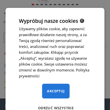
DOSTĘPNY
1270 zł
MODEL:
WS-007
Wypróbuj nasze cookies 🍪
Netto: 1032,52 zł
Używamy plików cookie, aby zapewnić
prawidłowe działanie naszej strony, a za
DODAJ DO KOSZYKA
Twoją zgodą również personalizować
treści, analizować ruch oraz poprawiać
komfort zakupów. Klikając przycisk
OPIS
„Akceptuj”, wyrażasz zgodę na używanie
plików cookie. Swoje ustawienia możesz
Bezprzewodową kamerę z monitorem do
zmienić w dowolnym momencie.
Polityka
wózka widłowego można wykorzystać:
prywatności
do wózka widłowego
pełna kontrola podczas załadunku i odkładania towaru na
AKCEPTUJ
regały
ewentualnie inne zastosowania, w zależności od potrzeb
Informacje
ODRZUĆ WSZYSTKIE