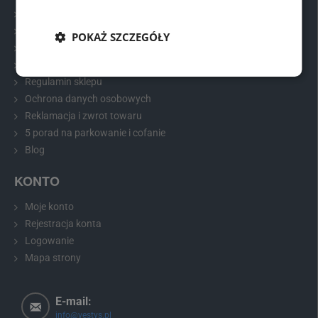
jak i na suficie.
Osłona przeciwsłoneczna
zapewnia czytelny obraz
Kontakt
na monitorze bez niepożądanych odblasków. Idealne
Najczęściej zadawane pytania
zastosowanie to np. w ciężarówce, dostawczaku, kamperze,
POKAŻ SZCZEGÓŁY
autobusie, traktorze, kombajnie i wielu innych pojazdach
Dlaczego warto kupować właśnie u nas
użytkowych.
Dostawa i płatność
Regulamin sklepu
Ochrona danych osobowych
Reklamacja i zwrot towaru
5 porad na parkowanie i cofanie
Blog
KONTO
Moje konto
Rejestracja konta
Logowanie
Mapa strony
E-mail:
info@vestys.pl