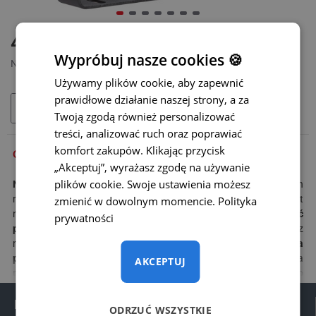
DOSTĘPNY
435 zł
MODEL:
MON-107
Wypróbuj nasze cookies 🍪
Netto: 353,66 zł
Używamy plików cookie, aby zapewnić
prawidłowe działanie naszej strony, a za
DODAJ DO KOSZYKA
Twoją zgodą również personalizować
treści, analizować ruch oraz poprawiać
komfort zakupów. Klikając przycisk
OPIS
„Akceptuj”, wyrażasz zgodę na używanie
plików cookie. Swoje ustawienia możesz
Najczęściej kupowany monitor
w kategorii pojazdów użytkowych
ma
przekątną 5 cali, czyli prawie 13 cm
. Zaletą tego monitora jest
zmienić w dowolnym momencie.
Polityka
nie tylko jego kompaktowy rozmiar, ale także
możliwość
prywatności
podłączenia aż 2 kamer w wysokiej rozdzielczości AHD
z
możliwością szybkiego przełączania kanałów.
Sterowanie za
pomocą podświetlanych przycisków jest proste i intuicyjne
, a
AKCEPTUJ
monitor można obsługiwać także za pomocą pilota zdalnego
sterowania. Dzięki regulowanemu uchwytowi
można ustawić
Informacje
monitor w odpowiedniej pozycji
– zarówno na desce rozdzielczej,
ODRZUĆ WSZYSTKIE