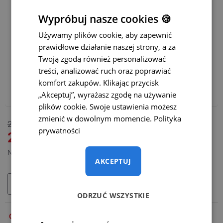
Łatwiejsze parkowanie:
Wypróbuj nasze cookies 🍪
Statyczne linie parkowania z możliwością ich wyłączenia
Używamy plików cookie, aby zapewnić
prawidłowe działanie naszej strony, a za
Dynamiczne linie parkowania
(+65 zł)
Twoją zgodą również personalizować
treści, analizować ruch oraz poprawiać
Polecamy również:
komfort zakupów. Klikając przycisk
Adapter WiFi do bezprzewodowej transmisji – CENA
„Akceptuj”, wyrażasz zgodę na używanie
PROMOCYJNA
(+165 zł)
plików cookie. Swoje ustawienia możesz
zmienić w dowolnym momencie.
Polityka
DOSTĘPNY
265 zł
prywatności
MODEL:
SC-006-O
219 zł
Netto: 178,05 zł
AKCEPTUJ
DODAJ DO KOSZYKA
ODRZUĆ WSZYSTKIE
OPIS