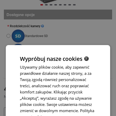
Dostępne opcje
Rozdzielczość kamery
Standardowe SD
Wysokie AHD
(+45 zł)
Wypróbuj nasze cookies 🍪
Długość kabla
Używamy plików cookie, aby zapewnić
prawidłowe działanie naszej strony, a za
Twoją zgodą również personalizować
treści, analizować ruch oraz poprawiać
DOSTĘPNY
495 zł
MODEL:
CC-018
komfort zakupów. Klikając przycisk
Netto: 402,44 zł
„Akceptuj”, wyrażasz zgodę na używanie
plików cookie. Swoje ustawienia możesz
zmienić w dowolnym momencie.
Polityka
DODAJ DO KOSZYKA