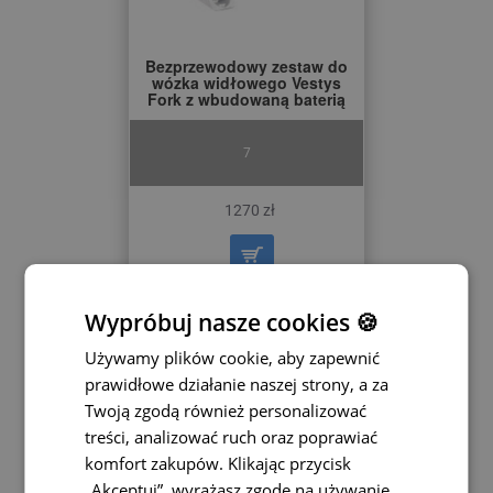
Bezprzewodowy zestaw do
wózka widłowego Vestys
Fork z wbudowaną baterią
7
1270 zł
Wypróbuj nasze cookies 🍪
Używamy plików cookie, aby zapewnić
prawidłowe działanie naszej strony, a za
Twoją zgodą również personalizować
treści, analizować ruch oraz poprawiać
komfort zakupów. Klikając przycisk
„Akceptuj”, wyrażasz zgodę na używanie