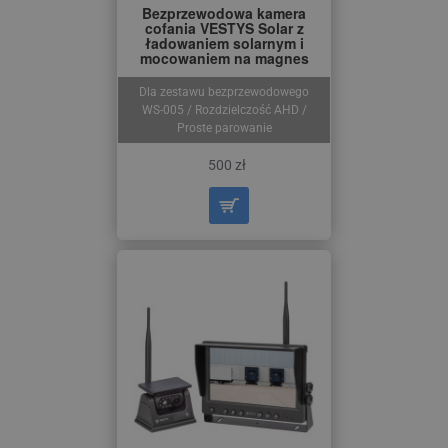
Bezprzewodowa kamera
cofania VESTYS Solar z
ładowaniem solarnym i
mocowaniem na magnes
Dla zestawu bezprzewodowego
WS-005 / Rozdzielczość AHD /
Proste parowanie
500 zł