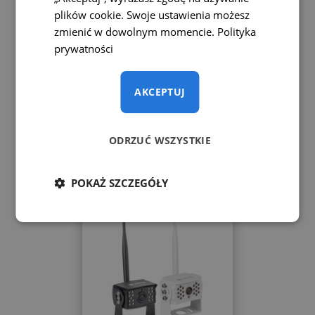
plików cookie. Swoje ustawienia możesz
zmienić w dowolnym momencie.
Polityka
Bezprzewodowy zestaw do
prywatności
wózka widłowego Vestys
Fork z zewnętrzną baterią
AKCEPTUJ
Monitor 7
1080 zł
ODRZUĆ WSZYSTKIE
POKAŻ SZCZEGÓŁY