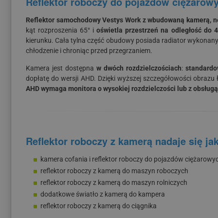
Reflektor roboczy do pojazdów ciężarow
Reflektor samochodowy Vestys Work z wbudowaną kamerą, n
kąt rozproszenia 65° i
oświetla przestrzeń na odległość do 
kierunku. Cała tylna część obudowy posiada radiator wykonan
chłodzenie i chroniąc przed przegrzaniem.
Kamera jest dostępna
w dwóch rozdzielczościach
:
standardo
dopłatę do wersji AHD. Dzięki wyższej szczegółowości obrazu ła
AHD wymaga monitora o wysokiej rozdzielczości lub z obsług
Reflektor roboczy z kamerą nadaje się ja
kamera cofania i reflektor roboczy do pojazdów ciężarowy
reflektor roboczy z kamerą do maszyn roboczych
reflektor roboczy z kamerą do maszyn rolniczych
dodatkowe światło z kamerą do kampera
reflektor roboczy z kamerą do ciągnika