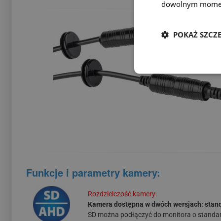
dowolnym mome
POKAŻ SZCZ
Funkcje i parametry kamery:
Rozdzielczość kamery:
Kamera dostępna w dwóch wersjach: stand
SD można podłączyć do monitora o standar