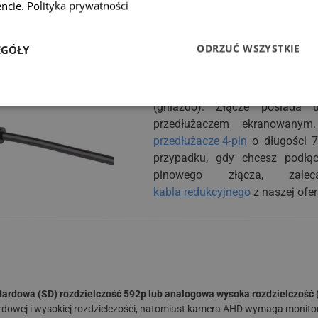
ncie.
Polityka prywatności
ODRZUĆ WSZYSTKIE
EGÓŁY
Bezpieczne podłączeni
Kamera jest wyposażona w ekra
(gniazdo). Złącze posiada u
przedłużaczem ekranowanym
przedłużacze 4-pin
o długości 
przypadku, gdy chcesz podłą
pinowego złącza, zale
kabla redukcyjnego
z naszej ofer
ardowa (SD) rozdzielczość 592p lub analogowa wysoka rozdzielczość 
dowej i wysokiej rozdzielczości, natomiast kamera AHD wymaga monito