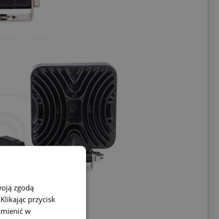
woją zgodą
likając przycisk
zmienić w