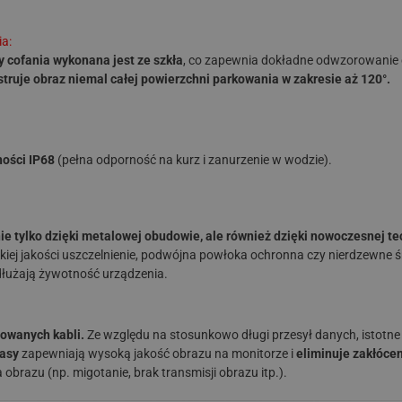
ia:
 cofania wykonana jest ze szkła
, co zapewnia dokładne odwzorowanie 
truje obraz niemal całej powierzchni parkowania w zakresie aż 120°.
ości IP68
(pełna odporność na kurz i zanurzenie w wodzie).
ie tylko dzięki metalowej obudowie, ale również dzięki nowoczesnej tec
okiej jakości uszczelnienie, podwójna powłoka ochronna czy nierdzewne ś
dłużają żywotność urządzenia.
owanych kabli.
Ze względu na stosunkowo długi przesył danych, istotne
lasy
zapewniają wysoką jakość obrazu na monitorze i
eliminuje zakłóce
brazu (np. migotanie, brak transmisji obrazu itp.).