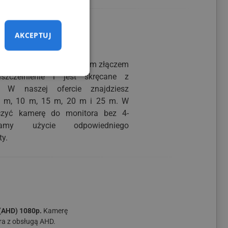
AKCEPTUJ
e kamery
nowany kabel z 4-pinowym złączem
szczelnienie i jest skręcane z
. W naszej ofercie znajdziesz
7 m, 10 m, 15 m, 20 m i 25 m. W
czyć kamerę do monitora bez 4-
camy użycie odpowiedniego
ty.
(AHD) 1080p.
Kamerę
ra z obsługą AHD.