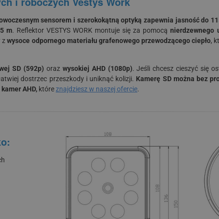
ych i roboczych Vestys Work
owoczesnym sensorem i szerokokątną optyką zapewnia jasność do 1
45 m
. Reflektor VESTYS WORK montuje się za pomocą
nierdzewnego 
y z
wysoce odpornego materiału grafenowego przewodzącego ciepło
, 
wej SD (592p)
oraz
wysokiej AHD (1080p)
. Jeśli chcesz cieszyć się 
twiej dostrzec przeszkody i uniknąć kolizji.
Kamerę SD można bez pro
ą kamer AHD,
które
znajdziesz w naszej ofercie
.
ko:
ch