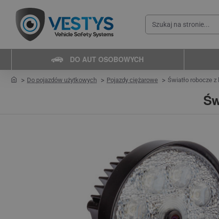
Szukaj
na
stronie...
DO AUT OSOBOWYCH
home
Do pojazdów użytkowych
Pojazdy ciężarowe
Światło robocze 
Św