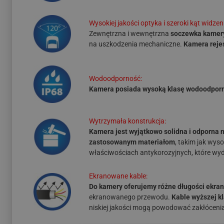
Wysokiej jakości optyka i szeroki kąt widzen
Zewnętrzna i wewnętrzna
soczewka kamery
na uszkodzenia mechaniczne.
Kamera rejes
Wodoodporność:
Kamera posiada wysoką klasę wodoodporn
Wytrzymała konstrukcja:
Kamera jest wyjątkowo solidna i odporna n
zastosowanym materiałom
, takim jak wys
właściwościach antykorozyjnych, które wy
Ekranowane kable:
Do kamery oferujemy różne długości ekran
ekranowanego przewodu.
Kable wyższej k
niskiej jakości mogą powodować zakłócenia o