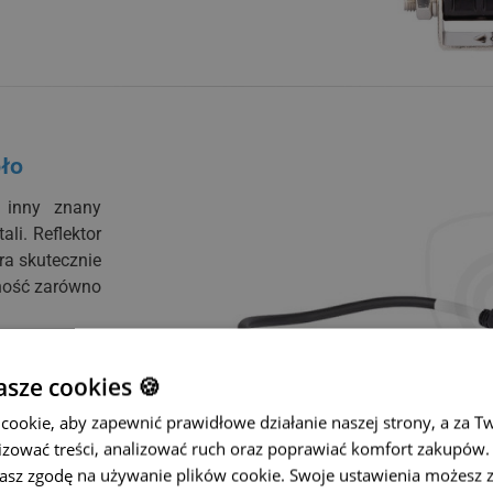
pło
k inny znany
ali. Reflektor
ra skutecznie
tność zarówno
sze cookies 🍪
ookie, aby zapewnić prawidłowe działanie naszej strony, a za T
zować treści, analizować ruch oraz poprawiać komfort zakupów. K
żasz zgodę na używanie plików cookie. Swoje ustawienia możesz 