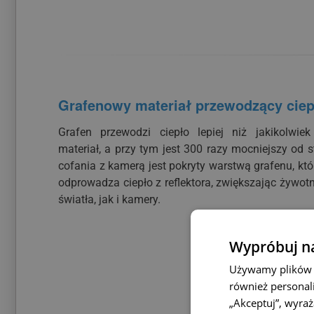
Grafenowy materiał przewodzący cie
Grafen przewodzi ciepło lepiej niż jakikolwie
materiał, a przy tym jest 300 razy mocniejszy od st
cofania z kamerą jest pokryty warstwą grafenu, któ
odprowadza ciepło z reflektora, zwiększając żywo
światła, jak i kamery.
Wypróbuj na
Używamy plików c
również personali
„Akceptuj”, wyra