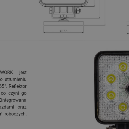
 WORK jest
 strumieniu
5°. Reflektor
 co czyni go
Zintegrowana
azdami oraz
ań roboczych,