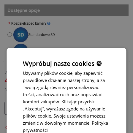
Dostępne opcje
Rozdzielczość kamery
Standardowe SD
Wysokie AHD
(+105 zł)
Wypróbuj nasze cookies 🍪
DOSTĘPNY
760 zł
Używamy plików cookie, aby zapewnić
MODEL:
BC-001
470 zł
prawidłowe działanie naszej strony, a za
Twoją zgodą również personalizować
Netto: 382,11 zł
treści, analizować ruch oraz poprawiać
komfort zakupów. Klikając przycisk
„Akceptuj”, wyrażasz zgodę na używanie
DODAJ DO KOSZYKA
plików cookie. Swoje ustawienia możesz
zmienić w dowolnym momencie.
Polityka
OPIS
prywatności