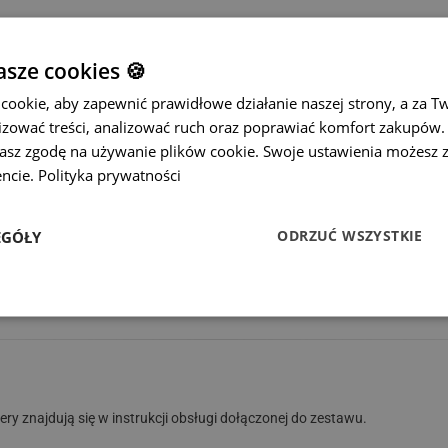
sze cookies 🍪
ń ochrony IP68
.
ookie, aby zapewnić prawidłowe działanie naszej strony, a za T
zować treści, analizować ruch oraz poprawiać komfort zakupów. K
żasz zgodę na używanie plików cookie. Swoje ustawienia możesz 
nego uchwytu światła stopu i całkowicie go zastępuje. Podczas montażu 
ncie.
Polityka prywatności
ODRZUĆ WSZYSTKIE
EGÓŁY
a w transmisji wideo (np. migotanie, linie na monitorze itp.).
W zestaw
anowane kable
, przeznaczone do długiego przesyłu sygnału. Te
kable wyż
 obraz.
y znajdują się w instrukcji obsługi dołączonej do zestawu.