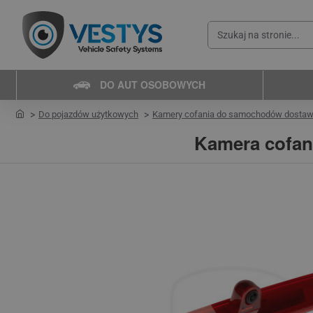
Szukaj
na
stronie...
DO AUT OSOBOWYCH
home
Do pojazdów użytkowych
Kamery cofania do samochodów dosta
Kamera cofani