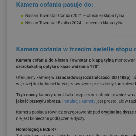
Kamera cofania pasuje do:
Nissan Townstar Combi (2021 – obecnie) klapa tylna
Nissan Townstar Evalia (2024 – obecnie) klapa tylna
Kamera cofania w trzecim świetle stopu 
Kamera cofania do Nissan Townstar z klapą tylną
montowana j
szerokokątną optykę o kącie widzenia 170°
.
Oferujemy kamerę
w standardowej rozdzielczości SD (488p)
lu
większej dokładności łatwiej zauważysz przeszkody i unikniesz ko
Tryb nocny
kamery umożliwia bezpieczne cofanie również w cał
jakość przesyłu obrazu.
Instalacja kamery
jest prosta, ale w r
Kamera posiada również przygotowanie pod
oryginalną dyszę
nie jest konieczne podłączenie dyszy.
Homologacja ECE R7:
Zatwierdzenie klosza światła stopu do użytku na drogach w całe