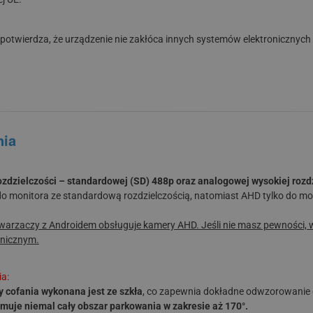
 potwierdza, że urządzenie nie zakłóca innych systemów elektronicznych 
nia
zdzielczości – standardowej (SD) 488p oraz analogowej wysokiej rozd
o monitora ze standardową rozdzielczością, natomiast AHD tylko do mo
rzaczy z Androidem obsługuje kamery AHD. Jeśli nie masz pewności, wy
hnicznym.
ia:
 cofania wykonana jest ze szkła
, co zapewnia dokładne odwzorowanie 
uje niemal cały obszar parkowania w zakresie aż 170°.