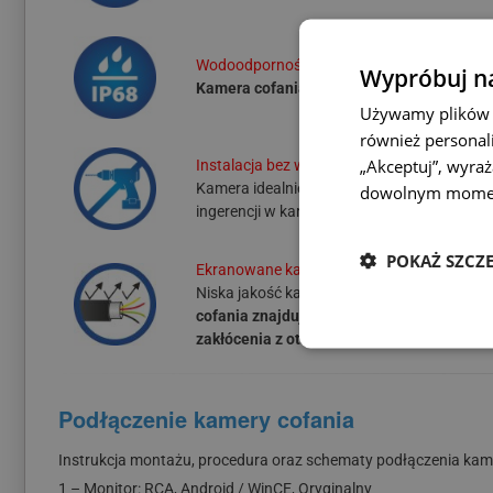
Wodoodporność:
Wypróbuj na
Kamera cofania posiada najwyższy stopie
Używamy plików c
również personali
„Akceptuj”, wyra
Instalacja bez wiercenia:
Kamera idealnie pasuje w miejsce oryginal
dowolnym mome
ingerencji w karoserię pojazdu.
POKAŻ SZCZ
Ekranowane kable:
Niska jakość kabli może powodować zakłóceni
cofania znajdują się wysokiej jakości ekr
zakłócenia z otoczenia
i zapewniają czysty
Podłączenie kamery cofania
Instrukcja montażu, procedura oraz schematy podłączenia kamer
1 – Monitor: RCA, Android / WinCE, Oryginalny