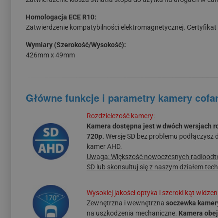
Homologacja ECE R10:
Zatwierdzenie kompatybilności elektromagnetycznej. Certyfikat
Wymiary (Szerokość/Wysokość):
426mm x 49mm
Główne funkcje i parametry kamery cofa
Rozdzielczość kamery:
Kamera dostępna jest w dwóch wersjach ro
720p.
Wersję SD bez problemu podłączysz d
kamer AHD.
Uwaga: Większość nowoczesnych radioodtwa
SD lub skonsultuj się z naszym działem tec
Wysokiej jakości optyka i szeroki kąt widzen
Zewnętrzna i wewnętrzna
soczewka kamery
na uszkodzenia mechaniczne.
Kamera obejm