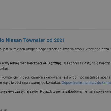
do Nissan Townstar od 2021
est w miejscu oryginalnego trzeciego światła stopu, które podłącza 
b
w wysokiej rozdzielczości AHD (720p)
. Jeśli chcesz cieszyć się bard
lizji.
kowitej ciemności. Kamera skierowana jest w dół i po instalacji można
azie wątpliwości zapraszamy do kontaktu.
Odpowiednie monitory do kamery
 spryskiwacza
tylnej szyby. Pojazdy z pełną zabudową nie mają spryskiwa
j UE.