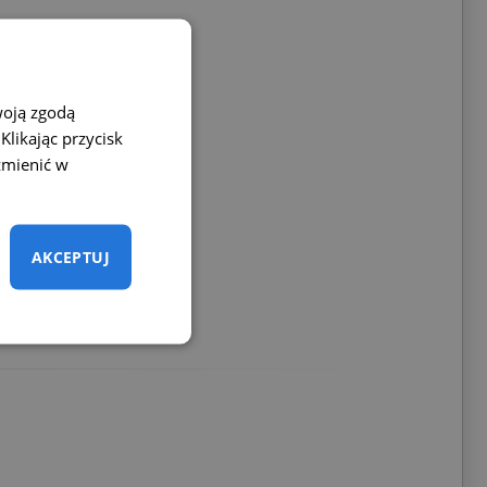
woją zgodą
likając przycisk
zmienić w
nie ma potrzeby
AKCEPTUJ
ie z tą kamerą
szej klasy eliminują