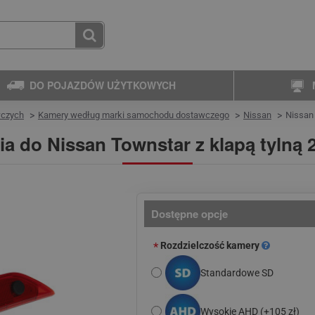
DO POJAZDÓW UŻYTKOWYCH
wczych
Kamery według marki samochodu dostawczego
Nissan
Nissan
a do Nissan Townstar z klapą tylną 
Dostępne opcje
Rozdzielczość kamery
Standardowe SD
Wysokie AHD
(+105 zł)