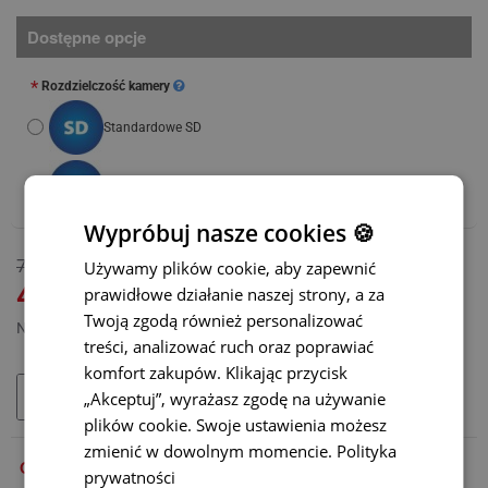
Dostępne opcje
Rozdzielczość kamery
Standardowe SD
Wysokie AHD
(+105 zł)
Wypróbuj nasze cookies 🍪
DOSTĘPNY
760 zł
Używamy plików cookie, aby zapewnić
MODEL:
BC-001
470 zł
prawidłowe działanie naszej strony, a za
Twoją zgodą również personalizować
Netto: 382,11 zł
treści, analizować ruch oraz poprawiać
komfort zakupów. Klikając przycisk
„Akceptuj”, wyrażasz zgodę na używanie
DODAJ DO KOSZYKA
plików cookie. Swoje ustawienia możesz
zmienić w dowolnym momencie.
Polityka
OPIS
prywatności