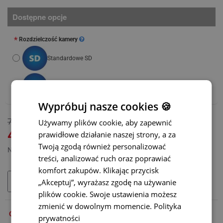
Dostępne opcje
Rozdzielczość kamery
Standardowe SD
Wysokie AHD
(+105 zł)
Wypróbuj nasze cookies 🍪
DOSTĘPNY
760 zł
Używamy plików cookie, aby zapewnić
MODEL:
BC-013-L
470 zł
prawidłowe działanie naszej strony, a za
Twoją zgodą również personalizować
Netto: 382,11 zł
treści, analizować ruch oraz poprawiać
komfort zakupów. Klikając przycisk
„Akceptuj”, wyrażasz zgodę na używanie
DODAJ DO KOSZYKA
plików cookie. Swoje ustawienia możesz
zmienić w dowolnym momencie.
Polityka
OPIS
prywatności