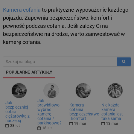
Kamera cofania
to praktyczne wyposażenie każdego
pojazdu. Zapewnia bezpieczeństwo, komfort i
pewność podczas cofania. Jeśli zależy Ci na
bezpieczeństwie na drodze, warto zainwestować w
kamerę cofania.
POPULARNE ARTYKUŁY
Jak
Jak
prawidłowo
Kamera
Nie każda
bezpieczniej
wybrać
cofania:
kamera
cofać
kamerę
bezpieczeństwo
cofania jest
ciężarówką z
cofania /
i komfort
taka sama
naczepą
parkingową?
19
mar
13
mar
28
lut
18
lut