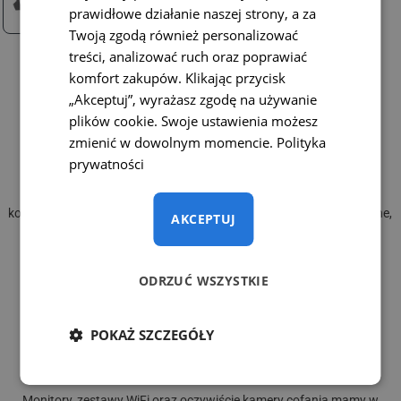
prawidłowe działanie naszej strony, a za
Twoją zgodą również personalizować
treści, analizować ruch oraz poprawiać
komfort zakupów. Klikając przycisk
„Akceptuj”, wyrażasz zgodę na używanie
plików cookie. Swoje ustawienia możesz
zmienić w dowolnym momencie.
Polityka
prywatności
Gwarantujemy jakość
Projektujemy i składamy kamery cofania z najwyższej jakości
komponentów. Wszystkie kamery cofania są przez nas projektowane,
AKCEPTUJ
montowane i testowane.
ODRZUĆ WSZYSTKIE
POKAŻ SZCZEGÓŁY
Ekspresowa dostawa
Monitory, zestawy WiFi oraz oczywiście kamery cofania mamy w