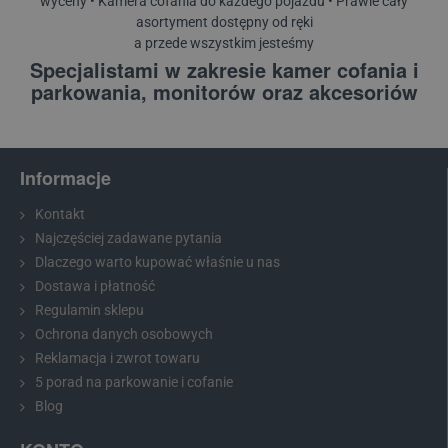
wyceny • Kamera cofania do każdego pojazdu • Prawie cały
asortyment dostępny od ręki
a przede wszystkim jesteśmy
Specjalistami w zakresie kamer cofania i
parkowania, monitorów oraz akcesoriów
Informacje
Kontakt
Najczęściej zadawane pytania
Dlaczego warto kupować właśnie u nas
Dostawa i płatność
Regulamin sklepu
Ochrona danych osobowych
Reklamacja i zwrot towaru
5 porad na parkowanie i cofanie
Blog