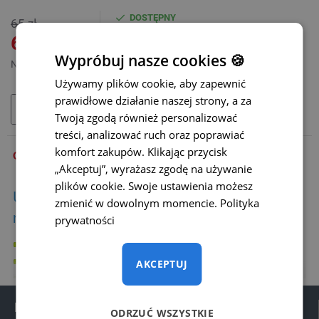
DOSTĘPNY
65 zł
MODEL:
MB-03
60 zł
Wypróbuj nasze cookies 🍪
Netto: 48,78 zł
Używamy plików cookie, aby zapewnić
prawidłowe działanie naszej strony, a za
DODAJ DO KOSZYKA
Twoją zgodą również personalizować
treści, analizować ruch oraz poprawiać
komfort zakupów. Klikając przycisk
OPIS
„Akceptuj”, wyrażasz zgodę na używanie
plików cookie. Swoje ustawienia możesz
Uchwyt na monitor jest odpowiedni do
zmienić w dowolnym momencie.
Polityka
następujących monitorów:
prywatności
Monitor stojący 7″ (MON-005)
Monitor VESTYS AHD 7″ (MON-108)
AKCEPTUJ
Monitor VESTYS AHD 7″ Quad (MON-112)
Monitor VESTYS AHD 9″ (MON-111)
Informacje
ODRZUĆ WSZYSTKIE
Monitor VESTYS AHD 9″ Quad (MON-110)