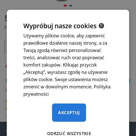
DOSTĘPNY
55 zł
MODEL:
HOLD-09
Wypróbuj nasze cookies 🍪
Netto: 44,72 zł
Używamy plików cookie, aby zapewnić
prawidłowe działanie naszej strony, a za
DODAJ DO KOSZYKA
Twoją zgodą również personalizować
treści, analizować ruch oraz poprawiać
komfort zakupów. Klikając przycisk
OPIS
„Akceptuj”, wyrażasz zgodę na używanie
plików cookie. Swoje ustawienia możesz
Uchwyt monitora w lusterku wstecznym jest
zmienić w dowolnym momencie.
Polityka
odpowiedni do pojazdów:
prywatności
Kia:
Rio, Cerato, Sportage, Soul, Optima
Hyundai:
Elantra, Tucson, Accent, Matrix
AKCEPTUJ
Chevrolet:
Aveo, Captiva
Mitsubishi
: Pajero Sport 1.gen
Informacje
ODRZUĆ WSZYSTKIE
UWAGA:
Przed zakupem prosimy upewnić się, że wybrany uchwyt