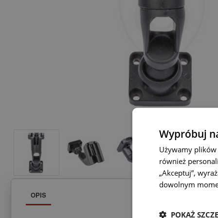
Wypróbuj na
Używamy plików c
również personali
„Akceptuj”, wyra
dowolnym mome
OPIS
POKAŻ SZCZ