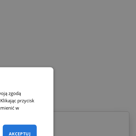
woją zgodą
likając przycisk
zmienić w
AKCEPTUJ