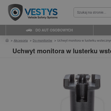
Szukaj
na
stronie...
DO AUT OSOBOWYCH
home
Akcesoria
Do monitorów
Uchwyt monitora w lusterku wsteczn
Uchwyt monitora w lusterku wst