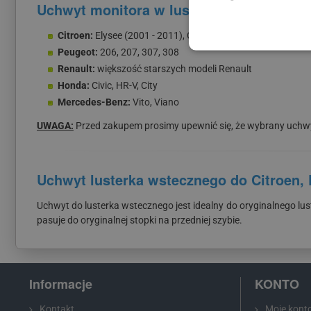
Uchwyt monitora w lusterku wstecznym j
Citroen:
Elysee (2001 - 2011), C2, C4
Peugeot:
206, 207, 307, 308
Renault:
większość starszych modeli Renault
Honda:
Civic, HR-V, City
Mercedes-Benz:
Vito, Viano
UWAGA:
Przed zakupem prosimy upewnić się, że wybrany uchwy
Uchwyt lusterka wstecznego do Citroen,
Uchwyt do lusterka wstecznego jest idealny do oryginalnego lu
pasuje do oryginalnej stopki na przedniej szybie.
Informacje
KONTO
Kontakt
Moje kont