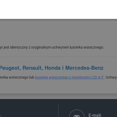
est odpowiedni do pojazdów:
t jest identyczny z oryginalnym uchwytem lusterka wstecznego.
 Peugeot, Renault, Honda i Mercedes-Benz
sterka wstecznego lub
lusterka wstecznego z monitorem LCD 4,3"
. Uchwy
E-mail:
o