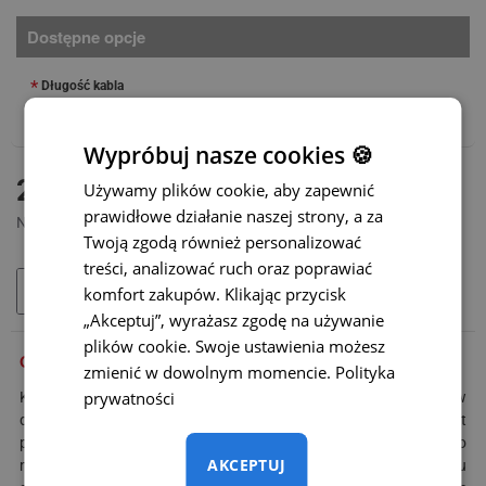
Dostępne opcje
Długość kabla
Wypróbuj nasze cookies 🍪
DOSTĘPNY
25 zł
Używamy plików cookie, aby zapewnić
MODEL:
CAB-02
prawidłowe działanie naszej strony, a za
Netto: 20,33 zł
Twoją zgodą również personalizować
treści, analizować ruch oraz poprawiać
komfort zakupów. Klikając przycisk
DODAJ DO KOSZYKA
„Akceptuj”, wyrażasz zgodę na używanie
plików cookie. Swoje ustawienia możesz
OPIS
zmienić w dowolnym momencie.
Polityka
prywatności
Kabel RCA z końcówkami cinch MĘSKI / MĘSKI jest wyposażony w
dodatkowy przewód zasilający (czerwony). Kabel RCA jest
przeznaczony do transmisji wideo, np. z kamery cofania do
AKCEPTUJ
monitora. Może być również używany do połączenia systemu