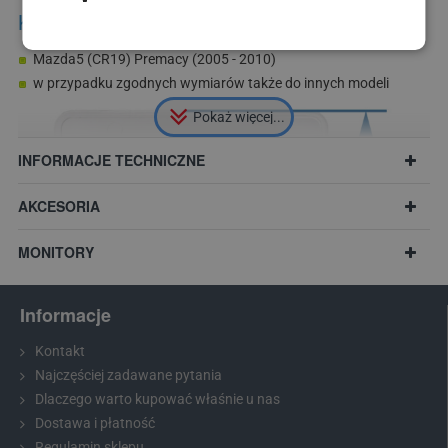
Kamera pasuje do modeli Mazda:
Mazda5 (CR19) Premacy (2005 - 2010)
w przypadku zgodnych wymiarów także do innych modeli
INFORMACJE TECHNICZNE
AKCESORIA
MONITORY
Informacje
Kontakt
Najczęściej zadawane pytania
Dlaczego warto kupować właśnie u nas
Zalecenie:
Przed zakupem prosimy zmierzyć wymiary swojego
Dostawa i płatność
oświetlenia nad tablicą rejestracyjną i porównać je z wybranym
Regulamin sklepu