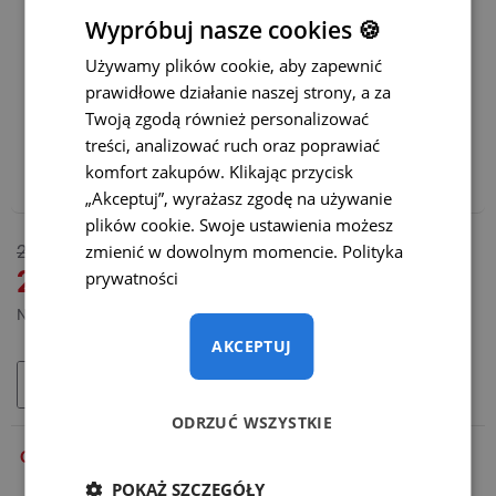
Statyczne linie parkowania z możliwością ich wyłączenia
Wypróbuj nasze cookies 🍪
Używamy plików cookie, aby zapewnić
Dynamiczne linie parkowania
(+65 zł)
prawidłowe działanie naszej strony, a za
Twoją zgodą również personalizować
Polecamy również:
treści, analizować ruch oraz poprawiać
komfort zakupów. Klikając przycisk
Adapter WiFi do bezprzewodowej transmisji – CENA
PROMOCYJNA
(+165 zł)
„Akceptuj”, wyrażasz zgodę na używanie
plików cookie. Swoje ustawienia możesz
DOSTĘPNY
zmienić w dowolnym momencie.
Polityka
265 zł
MODEL:
SC-047-O
219 zł
prywatności
Netto: 178,05 zł
AKCEPTUJ
DODAJ DO KOSZYKA
ODRZUĆ WSZYSTKIE
OPIS
POKAŻ SZCZEGÓŁY