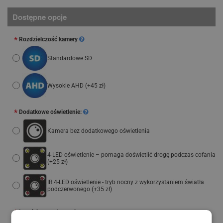
Dostępne opcje
Rozdzielczość kamery
Standardowe SD
Wysokie AHD
(+45 zł)
Dodatkowe oświetlenie:
Kamera bez dodatkowego oświetlenia
4-LED oświetlenie – pomaga doświetlić drogę podczas cofania
(+25 zł)
IR 4-LED oświetlenie - tryb nocny z wykorzystaniem światła
podczerwonego
(+35 zł)
Łatwiejsze parkowanie: