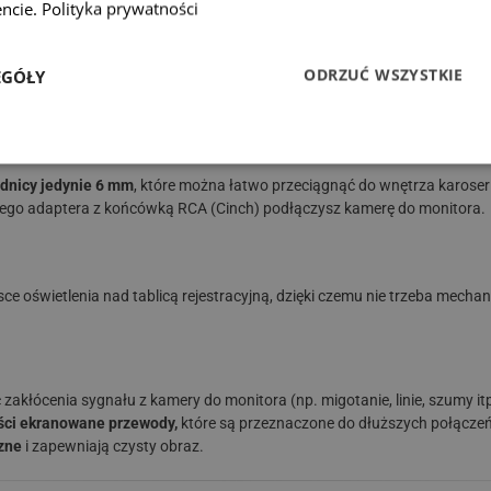
ncie.
Polityka prywatności
ODRZUĆ WSZYSTKIE
EGÓŁY
 ochrony IP68.
ednicy jedynie 6 mm
, które można łatwo przeciągnąć do wnętrza karoseri
go adaptera z końcówką RCA (Cinch) podłączysz kamerę do monitora.
ce oświetlenia nad tablicą rejestracyjną, dzięki czemu nie trzeba mecha
łócenia sygnału z kamery do monitora (np. migotanie, linie, szumy itp
ości ekranowane przewody,
które są przeznaczone do dłuższych połącze
zne
i zapewniają czysty obraz.