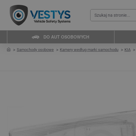
Szukaj
na
stronie...
DO AUT OSOBOWYCH
home
Samochody osobowe
Kamery według marki samochodu
KIA