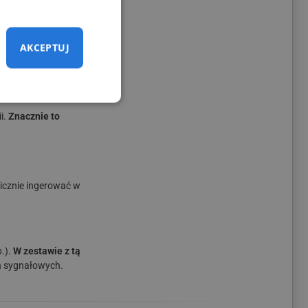
AKCEPTUJ
i.
Znacznie to
nicznie ingerować w
.).
W zestawie z tą
ń sygnałowych.