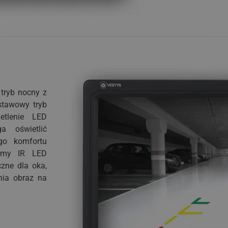
tryb nocny z
stawowy tryb
etlenie LED
a oświetlić
go komfortu
camy IR LED
czne dla oka,
nia obraz na