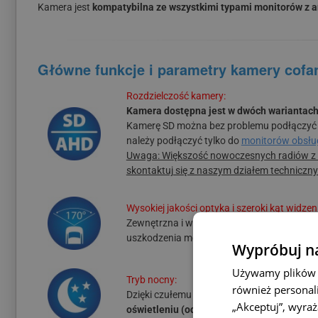
Kamera jest
kompatybilna ze wszystkimi typami monitorów z 
Główne funkcje i parametry kamery cofan
Rozdzielczość kamery:
Kamera dostępna jest w dwóch wariantach
Kamerę SD można bez problemu podłączyć d
należy podłączyć tylko do
monitorów obsłu
Uwaga: Większość nowoczesnych radiów z s
skontaktuj się z naszym działem techniczn
Wysokiej jakości optyka i szeroki kąt widzen
Zewnętrzna i wewnętrzna
soczewka kamery
uszkodzenia mechaniczne.
Kamera rejestru
Wypróbuj na
Używamy plików c
Tryb nocny:
również personali
Dzięki czułemu sensorowi, wysokiej jakości
„Akceptuj”, wyra
oświetleniu (od 0,1 lux).