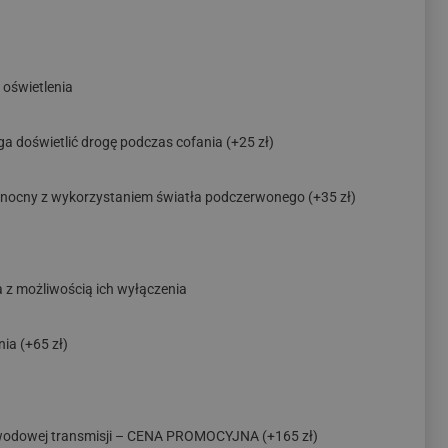
oświetlenia
ga doświetlić drogę podczas cofania
(+25 zł)
ryb nocny z wykorzystaniem światła podczerwonego
(+35 zł)
a z możliwością ich wyłączenia
nia
(+65 zł)
ewodowej transmisji – CENA PROMOCYJNA
(+165 zł)