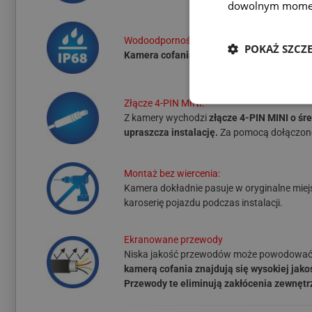
dowolnym mome
Wodoodporność:
POKAŻ SZCZ
Kamera cofania posiada najwyższy stopień
Złącze 4-PIN MINI:
Z kamery wychodzi
złącze 4-PIN MINI o śr
upraszcza instalację.
Za pomocą dołączone
Montaż bez wiercenia:
Kamera dokładnie pasuje w oryginalne miejs
karoserię pojazdu podczas instalacji.
Ekranowane przewody
Niska jakość przewodów może powodować zak
kamerą cofania znajdują się wysokiej jak
Przewody te eliminują zakłócenia zewnętr