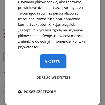
Używamy plików cookie, aby zapewnić
Polecamy również:
prawidłowe działanie naszej strony, a za
Adapter WiFi do bezprzewodowej transmisji – CENA
Twoją zgodą również personalizować
PROMOCYJNA
(+165 zł)
treści, analizować ruch oraz poprawiać
komfort zakupów. Klikając przycisk
DOSTĘPNY
315 zł
„Akceptuj”, wyrażasz zgodę na używanie
MODEL:
TC-018
265 zł
plików cookie. Swoje ustawienia możesz
zmienić w dowolnym momencie.
Polityka
Netto: 215,45 zł
prywatności
DODAJ DO KOSZYKA
AKCEPTUJ
OPIS
ODRZUĆ WSZYSTKIE
Kamera cofania pasuje do modeli
POKAŻ SZCZEGÓŁY
Volkswagen:
VW ID.4 (2020 - obecnie)