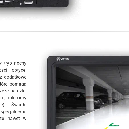
w tryb nocny
ści optyce.
z dodatkowe
które pomaga
zcze bardziej
ci, polecamy
e). Światło
i specjalnemu
rze nawet w