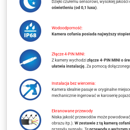
Dzięki czułemu sensorowi, wysokiej jakości
oświetleniu (od 0,1 luxa)
.
Wodoodporność:
Kamera cofania posiada najwyższy stopie
Złącze 4-PIN MINI:
Z kamery wychodzi
złącze 4-PIN MINI o śr
ułatwia instalację.
Za pomocą dołączonego 
Instalacja bez wiercenia:
Kamera idealnie pasuje w oryginalne miejsce 
mechanicznie ingerować w karoserię pojaz
Ekranowane przewody
Niska jakość przewodów może powodować zak
obrazu itp.).
W zestawie z tą kamerą cofani
przesyłu sygnału. Te
przewody o wyższym s