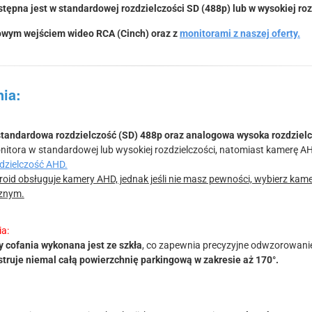
ępna jest w standardowej rozdzielczości SD (488p) lub w wysokiej roz
owym wejściem wideo RCA (Cinch) oraz z
monitorami z naszej oferty.
ia:
standardowa rozdzielczość (SD) 488p oraz analogowa wysoka rozdziel
itora w standardowej lub wysokiej rozdzielczości, natomiast kamerę 
dzielczość AHD.
id obsługuje kamery AHD, jednak jeśli nie masz pewności, wybierz kamer
cznym.
ia:
 cofania wykonana jest ze szkła
, co zapewnia precyzyjne odwzorowani
truje niemal całą powierzchnię parkingową w zakresie aż 170°.