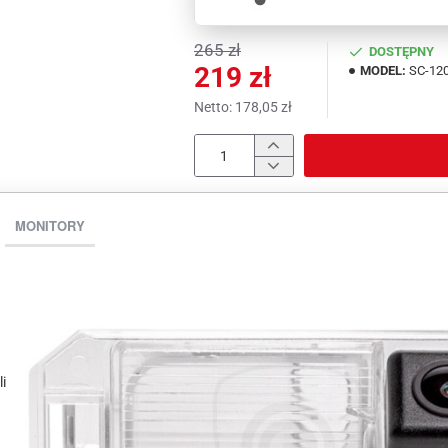
265 zł
DOSTĘPNY
219 zł
MODEL:
SC-12
Netto: 178,05 zł
MONITORY
i