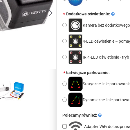
Dodatkowe oświetlenie:
Kamera bez dodatkowego 
4-LED oświetlenie – poma
IR 4-LED oświetlenie - t
Łatwiejsze parkowanie:
Statyczne linie parkowani
Dynamiczne linie parkowa
Polecamy również:
Adapter WiFi do bezprz