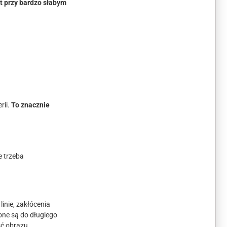
t przy bardzo słabym
rii.
To znacznie
e trzeba
inie, zakłócenia
ne są do długiego
ć obrazu.