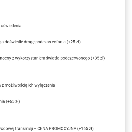
oświetlenia
ga doświetlić drogę podczas cofania
(+25 zł)
ryb nocny z wykorzystaniem światła podczerwonego
(+35 zł)
a z możliwością ich wyłączenia
nia
(+65 zł)
ewodowej transmisji – CENA PROMOCYJNA
(+165 zł)