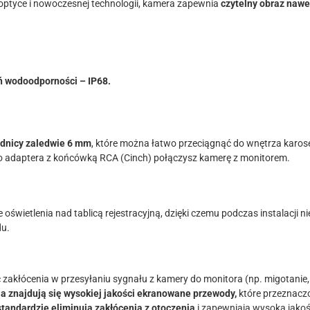
 optyce i nowoczesnej technologii, kamera zapewnia
czytelny obraz nawe
ń wodoodporności – IP68.
ednicy zaledwie 6 mm
, które można łatwo przeciągnąć do wnętrza karose
adaptera z końcówką RCA (Cinch) połączysz kamerę z monitorem.
oświetlenia nad tablicą rejestracyjną, dzięki czemu podczas instalacji ni
du.
łócenia w przesyłaniu sygnału z kamery do monitora (np. migotanie, l
a znajdują się wysokiej jakości ekranowane przewody,
które przeznaczo
tandardzie eliminują zakłócenia z otoczenia
i zapewniają wysoką jakoś