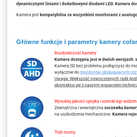
dynamicznymi liniami i dodatkowymi diodami LED. Kamera dost
Kamera jest
kompatybilna ze wszystkimi monitorami z analog
Główne funkcje i parametry kamery cofan
Rozdzielczość kamery:
Kamera dostępna jest w dwóch wersjach: 
Kamerę SD bez problemu podłączysz do mon
wyłącznie do
monitorów obsługujących roz
Uwaga: Większość nowoczesnych radii Andro
skontaktuj się z naszym wsparciem techni
Wysokiej jakości optyka i szeroki kąt widzen
Zewnętrzna i wewnętrzna
soczewka kamery
na uszkodzenia mechaniczne.
Kamera rejes
Tryb nocny: