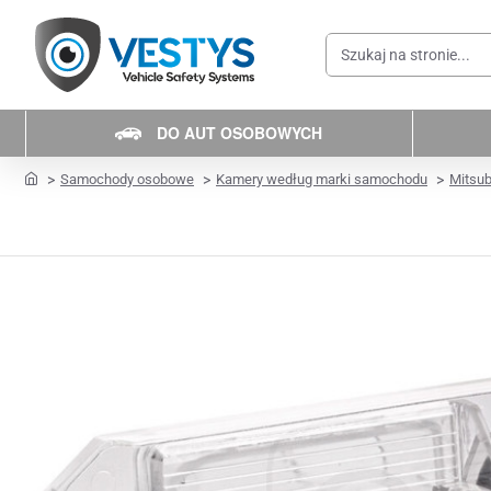
Szukaj
na
stronie...
DO AUT OSOBOWYCH
home
Samochody osobowe
Kamery według marki samochodu
Mitsub