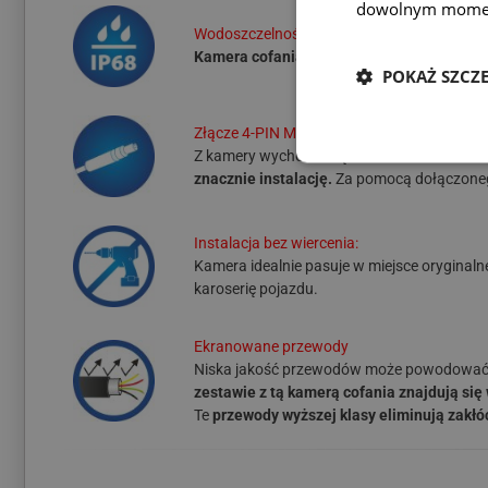
dowolnym mome
Wodoszczelność:
Kamera cofania posiada najwyższy stopień
POKAŻ SZCZ
Złącze 4-PIN MINI:
Z kamery wychodzi
złącze 4-PIN MINI o śr
znacznie instalację.
Za pomocą dołączoneg
Instalacja bez wiercenia:
Kamera idealnie pasuje w miejsce oryginaln
karoserię pojazdu.
Ekranowane przewody
Niska jakość przewodów może powodować zak
zestawie z tą kamerą cofania znajdują się
Te
przewody wyższej klasy eliminują zakłó