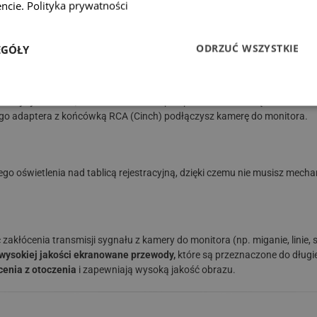
ncie.
Polityka prywatności
 ochrony IP68.
ODRZUĆ WSZYSTKIE
EGÓŁY
ednicy tylko 6 mm
, które można łatwo przeprowadzić do wnętrza karoseri
o adaptera z końcówką RCA (Cinch) podłączysz kamerę do monitora.
ego oświetlenia nad tablicą rejestracyjną, dzięki czemu nie musisz mech
łócenia transmisji sygnału z kamery do monitora (np. miganie, linie, s
 wysokiej jakości ekranowane przewody,
które są przeznaczone do długie
cenia z otoczenia
i zapewniają wysoką jakość obrazu.