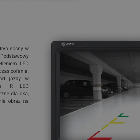
tryb nocny w
i. Podstawowy
tleniem LED
czas cofania.
fort jazdy w
nie IR LED
czne dla oka,
nia obraz na