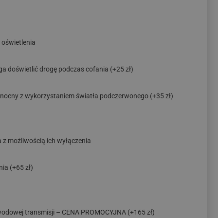
oświetlenia
ga doświetlić drogę podczas cofania
(+25 zł)
ryb nocny z wykorzystaniem światła podczerwonego
(+35 zł)
a z możliwością ich wyłączenia
nia
(+65 zł)
ewodowej transmisji – CENA PROMOCYJNA
(+165 zł)