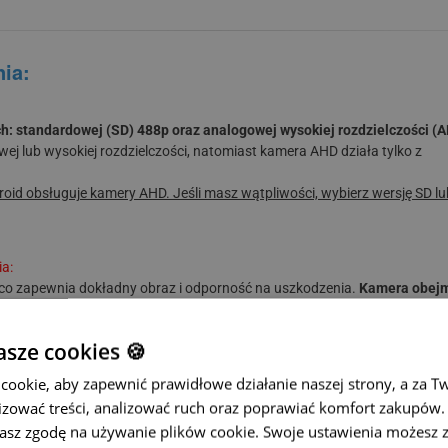
ia:
: standardowej (SD) 488p oraz analogowej wysokiej rozdzielczości (
j lub wysokiej rozdzielczości, natomiast kamera AHD działa tylko z
d obsługuje kamery AHD. Jeśli masz wątpliwości, wybierz wersję SD lub
ia:
 co zapewnia dokładny obraz i odporność na uszkodzenia.
Kamera obejm
strzenią za pojazdem.
sze cookies 🍪
ookie, aby zapewnić prawidłowe działanie naszej strony, a za T
 optyce i nowoczesnej technologii kamera
działa nawet przy bardzo słab
zować treści, analizować ruch oraz poprawiać komfort zakupów. K
żasz zgodę na używanie plików cookie. Swoje ustawienia możesz 