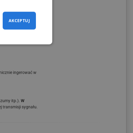
AKCEPTUJ
i.
Ułatwia to
anicznie ingerować w
zumy itp.).
W
j transmisji sygnału.