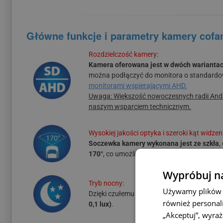
Główne funkcje i parametry kamery cofan
Rozdzielczość kamery:
Kamera oferowana jest w dwóch wariantach
można podłączyć do monitora o standardowe
monitorami wspierającymi AHD.
Uwaga: Większość nowoczesnych radii Androi
naszym wsparciem technicznym.
Wysokiej jakości optyka i szeroki kąt widzen
Soczewka kamery wykonana jest ze szkła
,
170°
, co umożliwia pełną kontrolę nad prze
Wypróbuj na
Tryb nocny:
Używamy plików c
Dzięki czułemu sensorowi, wysokiej jakości
również personali
0,1 lux)
.
„Akceptuj”, wyra