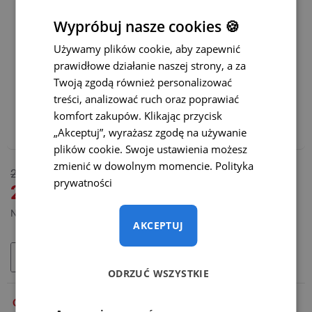
Łatwiejsze parkowanie:
Wypróbuj nasze cookies 🍪
Statyczne linie parkowania z możliwością ich wyłączenia
Używamy plików cookie, aby zapewnić
prawidłowe działanie naszej strony, a za
Dynamiczne linie parkowania
(+65 zł)
Twoją zgodą również personalizować
treści, analizować ruch oraz poprawiać
Polecamy również:
komfort zakupów. Klikając przycisk
Adapter WiFi do bezprzewodowej transmisji – CENA
„Akceptuj”, wyrażasz zgodę na używanie
PROMOCYJNA
(+165 zł)
plików cookie. Swoje ustawienia możesz
zmienić w dowolnym momencie.
Polityka
DOSTĘPNY
265 zł
prywatności
MODEL:
SC-057-O
219 zł
Netto: 178,05 zł
AKCEPTUJ
DODAJ DO KOSZYKA
ODRZUĆ WSZYSTKIE
OPIS