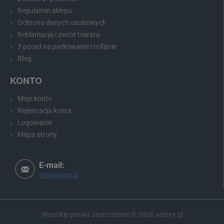
Regulamin sklepu
Ochrona danych osobowych
Rekomendacja:
Przed zakupem prosimy zmierzyć wymiary
Reklamacja i zwrot towaru
światła nad tablicą rejestracyjną i porównać je z wybranym
5 porad na parkowanie i cofanie
modelem.
Blog
KONTO
Kamera cofania do Mercedes-Benz ML, GL i
Moje konto
klasy R
Rejestracja konta
Logowanie
Kamera cofania do Mercedes-Benz ML, GL i klasy R
idealnie
pasuje na miejsce oświetlenia nad tablicą rejestracyjną. Montaż
Mapa strony
jest prosty i nie wymaga mechanicznego uszkodzenia karoserii
pojazdu. Kamera po instalacji pełni również funkcję
E-mail:
pełnowartościowego oświetlenia tablicy rejestracyjnej.
info@vestys.pl
Kamerę cofania
zainstalujesz i podłączysz do monitora zgodnie
ze szczegółową, lecz prostą instrukcją
, którą znajdziesz w
opakowaniu. Kamera
posiada 4-PIN mini wtyk o średnicy
Wszelkie prawa zastrzeżone ©
2026
vestys.pl
zaledwie 6 mm
, dzięki czemu można ją łatwo przełożyć do