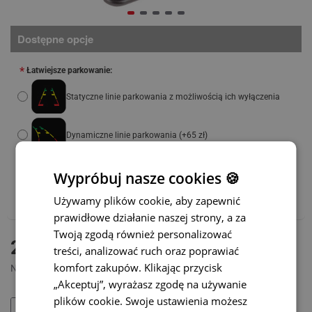
Dostępne opcje
Łatwiejsze parkowanie:
Statyczne linie parkowania z możliwością ich wyłączenia
Dynamiczne linie parkowania
(+65 zł)
Polecamy również:
Wypróbuj nasze cookies 🍪
Adapter WiFi do bezprzewodowej transmisji – CENA
Używamy plików cookie, aby zapewnić
PROMOCYJNA
(+165 zł)
prawidłowe działanie naszej strony, a za
Twoją zgodą również personalizować
DOSTĘPNY
265 zł
treści, analizować ruch oraz poprawiać
MODEL:
SC-111
komfort zakupów. Klikając przycisk
Netto: 215,45 zł
„Akceptuj”, wyrażasz zgodę na używanie
plików cookie. Swoje ustawienia możesz