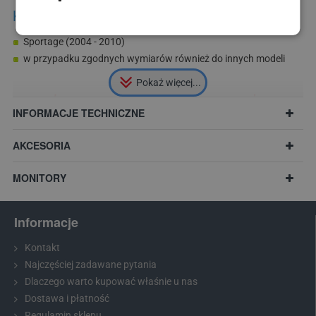
Kamera pasuje do modeli Kia:
Sportage (2004 - 2010)
w przypadku zgodnych wymiarów również do innych modeli
INFORMACJE TECHNICZNE
AKCESORIA
MONITORY
Informacje
Kontakt
Najczęściej zadawane pytania
Dlaczego warto kupować właśnie u nas
Zalecenie:
Przed zakupem prosimy zmierzyć wymiary światła nad
Dostawa i płatność
tablicą rejestracyjną i porównać z wybranym modelem.
Regulamin sklepu