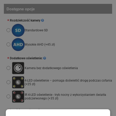
Dostępne opcje
Rozdzielczość kamery
Standardowe SD
Wysokie AHD
(+45 zł)
Dodatkowe oświetlenie:
Kamera bez dodatkowego oświetlenia
4-LED oświetlenie – pomaga doświetlić drogę podczas cofania
(+25 zł)
IR 4-LED oświetlenie - tryb nocny z wykorzystaniem światła
podczerwonego
(+35 zł)
Łatwiejsze parkowanie: