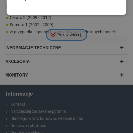
Kamera pasuje do modeli Kia:
Cerato 2 (2009 - 2012)
Sorento 1 (2002 - 2009)
w przypadku zgodnych wymiarów także do innych modeli
INFORMACJE TECHNICZNE
AKCESORIA
MONITORY
Informacje
Kontakt
Najczęściej zadawane pytania
Dlaczego warto kupować właśnie u nas
Dostawa i płatność
Zalecenie:
Przed zakupem proszę zmierzyć wymiary światła nad
Regulamin sklepu