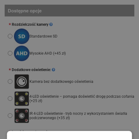
Dostępne opcje
Rozdzielczość kamery
Standardowe SD
Wysokie AHD
(+45 zł)
Dodatkowe oświetlenie:
Kamera bez dodatkowego oświetlenia
4-LED oświetlenie – pomaga doświetlić drogę podczas cofania
(+25 zł)
IR 4-LED oświetlenie - tryb nocny z wykorzystaniem światła
podczerwonego
(+35 zł)
Łatwiejsze parkowanie: