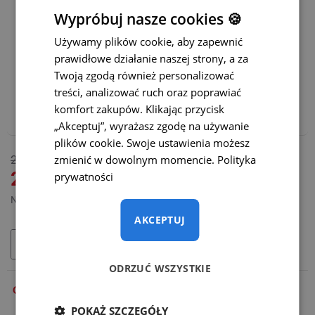
Statyczne linie parkowania z możliwością ich wyłączenia
Wypróbuj nasze cookies 🍪
Używamy plików cookie, aby zapewnić
Dynamiczne linie parkowania
(+65 zł)
prawidłowe działanie naszej strony, a za
Twoją zgodą również personalizować
Polecamy również:
treści, analizować ruch oraz poprawiać
komfort zakupów. Klikając przycisk
Adapter WiFi do bezprzewodowej transmisji – CENA
PROMOCYJNA
(+165 zł)
„Akceptuj”, wyrażasz zgodę na używanie
plików cookie. Swoje ustawienia możesz
DOSTĘPNY
zmienić w dowolnym momencie.
Polityka
265 zł
MODEL:
SC-037-O
219 zł
prywatności
Netto: 178,05 zł
AKCEPTUJ
DODAJ DO KOSZYKA
ODRZUĆ WSZYSTKIE
OPIS
POKAŻ SZCZEGÓŁY