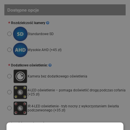
Dostępne opcje
Rozdzielczość kamery
Standardowe SD
Wysokie AHD
(+45 zł)
Dodatkowe oświetlenie:
Kamera bez dodatkowego oświetlenia
4-LED oświetlenie – pomaga doświetlić drogę podczas cofania
(+25 zł)
IR 4-LED oświetlenie - tryb nocny z wykorzystaniem światła
podczerwonego
(+35 zł)
Łatwiejsze parkowanie: