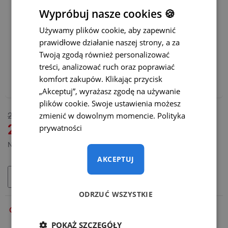
Statyczne linie parkowania z możliwością ich wyłączenia
Wypróbuj nasze cookies 🍪
Używamy plików cookie, aby zapewnić
Dynamiczne linie parkowania
(+65 zł)
prawidłowe działanie naszej strony, a za
Twoją zgodą również personalizować
Polecamy również:
treści, analizować ruch oraz poprawiać
komfort zakupów. Klikając przycisk
Adapter WiFi do bezprzewodowej transmisji – CENA
PROMOCYJNA
(+165 zł)
„Akceptuj”, wyrażasz zgodę na używanie
plików cookie. Swoje ustawienia możesz
DOSTĘPNY
zmienić w dowolnym momencie.
Polityka
265 zł
MODEL:
SC-026-O
219 zł
prywatności
Netto: 178,05 zł
AKCEPTUJ
DODAJ DO KOSZYKA
ODRZUĆ WSZYSTKIE
OPIS
POKAŻ SZCZEGÓŁY