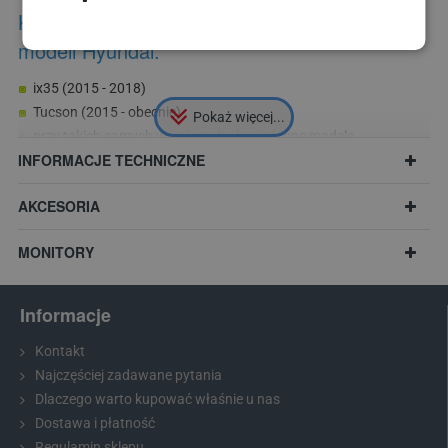
Kamera jest odpowiednia do następujących
modeli Hyundai:
ix35 (2015 - 2018)
Tucson (2015 - obecnie)
przy takich samych wymiarach również inne modele
INFORMACJE TECHNICZNE
AKCESORIA
MONITORY
Informacje
Kontakt
Najczęściej zadawane pytania
Dlaczego warto kupować właśnie u nas
Dostawa i płatność
Regulamin sklepu