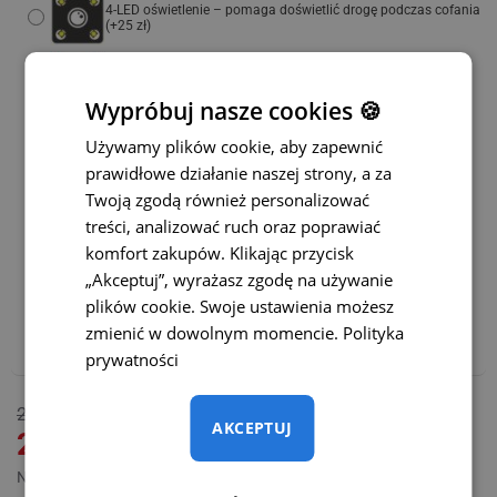
4-LED oświetlenie – pomaga doświetlić drogę podczas cofania
(+25 zł)
IR 4-LED oświetlenie - tryb nocny z wykorzystaniem światła
podczerwonego
(+35 zł)
Wypróbuj nasze cookies 🍪
Łatwiejsze parkowanie:
Używamy plików cookie, aby zapewnić
prawidłowe działanie naszej strony, a za
Statyczne linie parkowania z możliwością ich wyłączenia
Twoją zgodą również personalizować
treści, analizować ruch oraz poprawiać
Dynamiczne linie parkowania
(+65 zł)
komfort zakupów. Klikając przycisk
„Akceptuj”, wyrażasz zgodę na używanie
Polecamy również:
plików cookie. Swoje ustawienia możesz
zmienić w dowolnym momencie.
Polityka
Adapter WiFi do bezprzewodowej transmisji – CENA
PROMOCYJNA
(+165 zł)
prywatności
DOSTĘPNY
265 zł
AKCEPTUJ
MODEL:
SC-090
219 zł
Netto: 178,05 zł