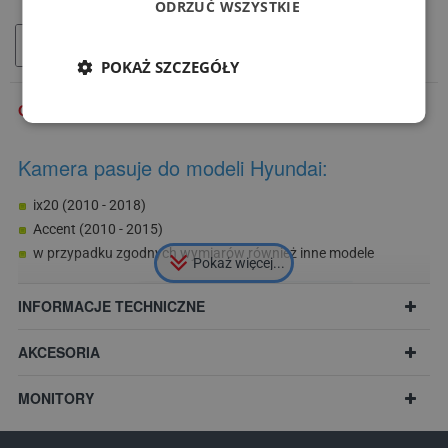
ODRZUĆ WSZYSTKIE
DODAJ DO KOSZYKA
POKAŻ SZCZEGÓŁY
OPIS
Kamera pasuje do modeli Hyundai:
ix20 (2010 - 2018)
Accent (2010 - 2015)
w przypadku zgodnych wymiarów również inne modele
INFORMACJE TECHNICZNE
AKCESORIA
MONITORY