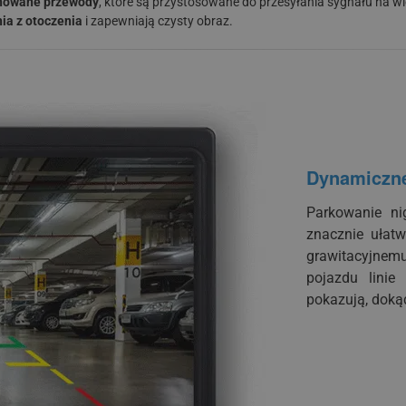
ranowane przewody
, które są przystosowane do przesyłania sygnału na wi
ia z otoczenia
i zapewniają czysty obraz.
Dynamiczne
Parkowanie ni
znacznie ułat
grawitacyjnemu
pojazdu linie
pokazują, dokąd