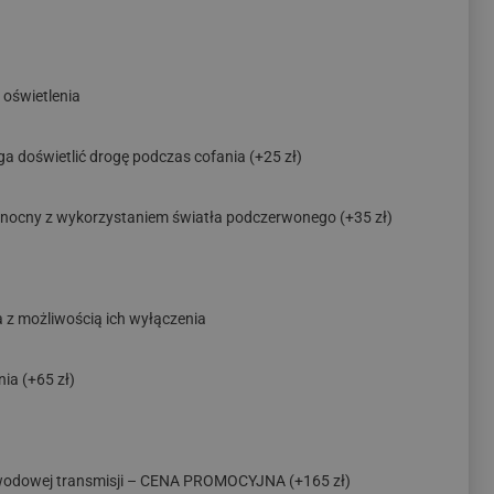
oświetlenia
ga doświetlić drogę podczas cofania
(+25 zł)
ryb nocny z wykorzystaniem światła podczerwonego
(+35 zł)
a z możliwością ich wyłączenia
nia
(+65 zł)
ewodowej transmisji – CENA PROMOCYJNA
(+165 zł)