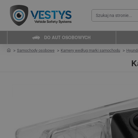
Szukaj
na
stronie...
DO AUT OSOBOWYCH
home
Samochody osobowe
Kamery według marki samochodu
Hyund
K