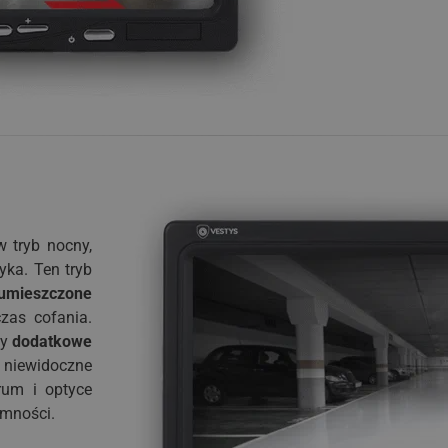
 tryb nocny,
yka. Ten tryb
 umieszczone
zas cofania.
my
dodatkowe
t niewidoczne
rum i optyce
emności.