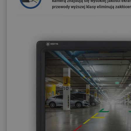
kamerą znajdują się wysokiej jakości ek
przewody wyższej klasy eliminują zakłócen