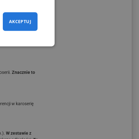
ść nawet przy
AKCEPTUJ
serii.
Znacznie to
rencji w karoserię
.).
W zestawie z