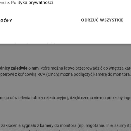
ncie.
Polityka prywatności
j jakości optyki oraz nowoczesnej technologii kamera
zapewnia widoczno
ODRZUĆ WSZYSTKIE
EGÓŁY
 ochrony IP68 przed wodą i pyłem.
ednicy zaledwie 6 mm
, które można łatwo przeprowadzić do wnętrza karo
pterowi z końcówką RCA (Cinch) można podłączyć kamerę do monitora.
go oświetlenia tablicy rejestracyjnej, dzięki czemu nie ma potrzeby inge
łócenia sygnału z kamery do monitora (np. migotanie, linie, szumy itp