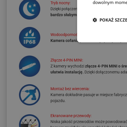
dowolnym mome
Tryb nocny:
Dzięki połączeniu czułego sensora, wysokie
bardzo słabym oświetleniu (od 0,1 lux).
POKAŻ SZCZ
Wodoodporność:
Kamera cofania posiada najwyższy stopień
Złącze 4-PIN MINI:
Z kamery wychodzi
złącze 4-PIN MINI o śr
ułatwia instalację.
Dzięki dołączonemu ada
Montaż bez wiercenia:
Kamera dokładnie pasuje w miejsce fabryczne
pojazdu.
Ekranowane przewody:
Niska jakość przewodów może powodować zak