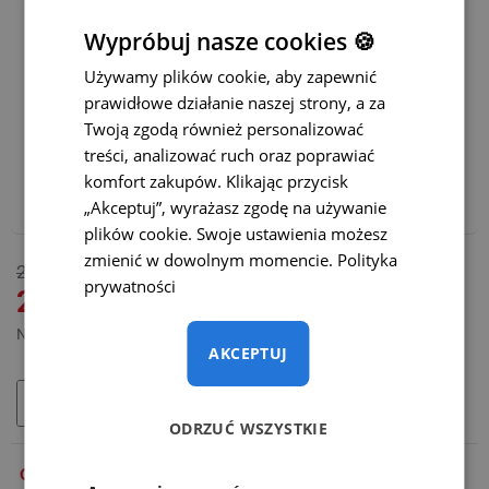
Łatwiejsze parkowanie:
Wypróbuj nasze cookies 🍪
Statyczne linie parkowania z możliwością ich wyłączenia
Używamy plików cookie, aby zapewnić
prawidłowe działanie naszej strony, a za
Dynamiczne linie parkowania
(+65 zł)
Twoją zgodą również personalizować
treści, analizować ruch oraz poprawiać
Polecamy również:
komfort zakupów. Klikając przycisk
Adapter WiFi do bezprzewodowej transmisji – CENA
„Akceptuj”, wyrażasz zgodę na używanie
PROMOCYJNA
(+165 zł)
plików cookie. Swoje ustawienia możesz
zmienić w dowolnym momencie.
Polityka
DOSTĘPNY
265 zł
prywatności
MODEL:
SC-001-O
219 zł
Netto: 178,05 zł
AKCEPTUJ
DODAJ DO KOSZYKA
ODRZUĆ WSZYSTKIE
OPIS