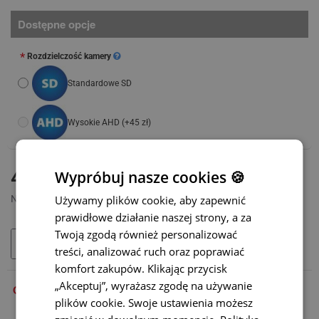
Dostępne opcje
Rozdzielczość kamery
Standardowe SD
Wysokie AHD
(+45 zł)
DOSTĘPNY
490 zł
Wypróbuj nasze cookies 🍪
MODEL:
TC-017
Używamy plików cookie, aby zapewnić
Netto: 398,37 zł
prawidłowe działanie naszej strony, a za
Twoją zgodą również personalizować
DODAJ DO KOSZYKA
treści, analizować ruch oraz poprawiać
komfort zakupów. Klikając przycisk
„Akceptuj”, wyrażasz zgodę na używanie
OPIS
plików cookie. Swoje ustawienia możesz