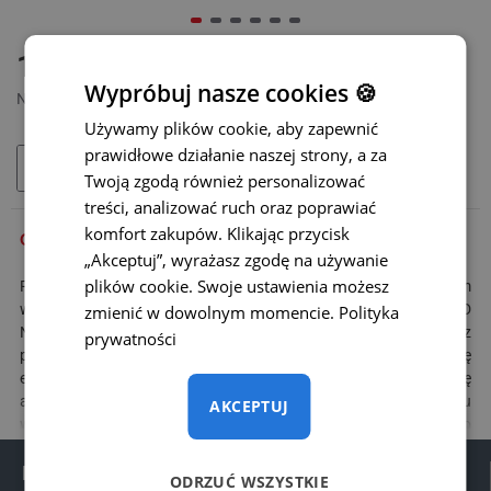
DOSTĘPNY
105 zł
MODEL:
ADP-013
Wypróbuj nasze cookies 🍪
Netto: 85,37 zł
Używamy plików cookie, aby zapewnić
prawidłowe działanie naszej strony, a za
DODAJ DO KOSZYKA
Twoją zgodą również personalizować
treści, analizować ruch oraz poprawiać
komfort zakupów. Klikając przycisk
OPIS
„Akceptuj”, wyrażasz zgodę na używanie
plików cookie. Swoje ustawienia możesz
Redukcja do podłączenia
kamery cofania
z fabrycznym systemem
w pojazdach
Toyota
(Touch, Touch Go, Touch Go Plus),
Subaru
(SD
zmienić w dowolnym momencie.
Polityka
Navi) oraz
Scion
(Bespoke). Dzięki temu adapterowi możesz
prywatności
podłączyć kamerę cofania bez ingerencji w fabryczną instalację
elektryczną pojazdu. Obraz z kamery cofania wyświetli się
automatycznie na oryginalnym ekranie po włączeniu biegu
AKCEPTUJ
wstecznego. Kamera cofania podłączana jest do 16-pinowego
złącza, jak pokazano na schemacie podłączenia, dzięki czemu
Informacje
wszystkie funkcje sterowania w systemie multimedialnym pojazdu
ODRZUĆ WSZYSTKIE