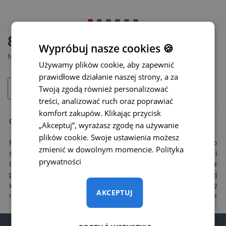
DOSTĘPNY
85 zł
MODEL:
ADP-022
Wypróbuj nasze cookies 🍪
Netto: 69,11 zł
Używamy plików cookie, aby zapewnić
prawidłowe działanie naszej strony, a za
Twoją zgodą również personalizować
DODAJ DO KOSZYKA
treści, analizować ruch oraz poprawiać
komfort zakupów. Klikając przycisk
OPIS
„Akceptuj”, wyrażasz zgodę na używanie
plików cookie. Swoje ustawienia możesz
Redukcja do podłączenia
kamery cofania
do oryginalnego
zmienić w dowolnym momencie.
Polityka
systemu multimedialnego pojazdów
Toyota
typu MFD GEN5 i
prywatności
GEN6 z systemem nawigacji. Za pomocą tego adaptera można
podłączyć kamerę cofania bez uszkodzenia instalacji elektrycznej
w pojeździe. Obraz z kamery cofania automatycznie wyświetli się
AKCEPTUJ
na oryginalnym ekranie po włączeniu biegu wstecznego. Kamera
cofania podłączana jest do 24-pinowego złącza, jak pokazano na
schemacie podłączenia, dzięki czemu wszystkie oryginalne funkcje