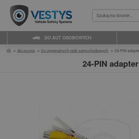
Szukaj
na
stronie...
DO AUT OSOBOWYCH
home
Akcesoria
Do oryginalnych radii samochodowych
24-PIN adapte
24-PIN adapte