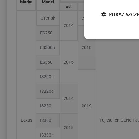
Marka
Model
System
od
do
POKAŻ SZCZ
CT200h
2019
2014
ES250
ES300h
2018
ES350
2015
IS200t
IS220d
2014
IS250
2019
Lexus
FujitsuTen GEN8 1
IS300
2015
IS300h