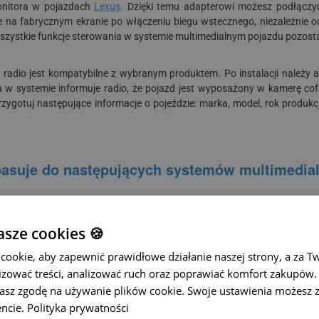
onitora w pojazdach
Lexus
. Dzięki temu adapterowi możesz podłączyć
e na fabrycznym ekranie po włączeniu biegu wstecznego, niezależnie o
wszystkie funkcje sterowania w systemie multimedialnym pojazdu pozos
e radio jest kompatybilne z wybranym produktem. Po instalacji nale
systemie informuje radio, że pojazd jest wyposażony w kamerę cofan
gotuj następujące informacje o pojeździe: marka, model, rok produkcji, t
pasuje do następujących systemów multimedia
m wideo NTSC. Jeśli Twoja kamera nie obsługuje NTSC, zalecamy użycie
sze cookies 🍪
ookie, aby zapewnić prawidłowe działanie naszej strony, a za T
zować treści, analizować ruch oraz poprawiać komfort zakupów. K
żasz zgodę na używanie plików cookie. Swoje ustawienia możesz 
ncie.
Polityka prywatności