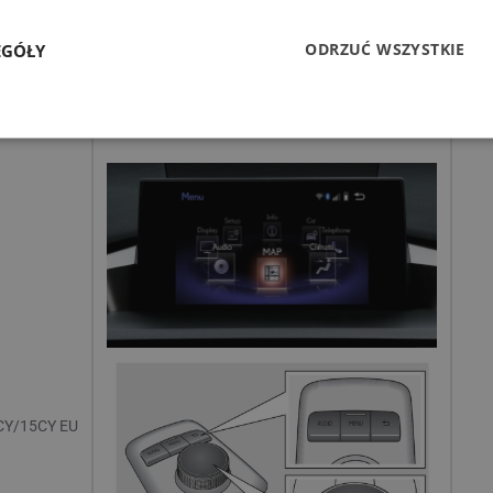
Zdjęcie
ODRZUĆ WSZYSTKIE
EGÓŁY
3CY/15CY EU