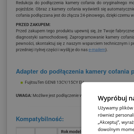
Redukcja do podłączenia kamery cofania do oryginalnego m
pojeździe. Obraz z kamery cofania wyświetli się automatyczni
cofania podłączana jest do złącza 24-pinowego, dzięki czemu 
PRZED ZAKUPEM:
Przed zakupem tego produktu upewnij się, że Twoje fabryczn
diagnostyki samochodowej. Zaprogramowanie kamery cofania w 
pewności, skontaktuj się z naszym wsparciem technicznym i przy
przedniej i tylnej części i wyślij je do nas
e-mailem
).
Adapter do podłączenia kamery cofania 
FujitsuTen GEN8 13CY/15CY EU
UWAGA:
Możliwe jest podłączenie wyłącznie kamery z formate
Wypróbuj na
Używamy plików c
również personali
Kompatybilność:
„Akceptuj”, wyra
dowolnym mome
Rok modelowy