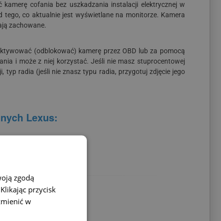
 kamerę cofania bez uszkadzania instalacji elektrycznej w
d tego, co aktualnie jest wyświetlane na monitorze. Kamera
tają zachowane.
ży aktywować (odblokować) kamerę przez OBD lub za pomocą
ia i może z niej korzystać. Jeśli nie masz stuprocentowej
yp radia (jeśli nie znasz typu radia, przygotuj zdjęcie jego
lnych Lexus:
konwertera
.
woją zgodą
likając przycisk
zmienić w