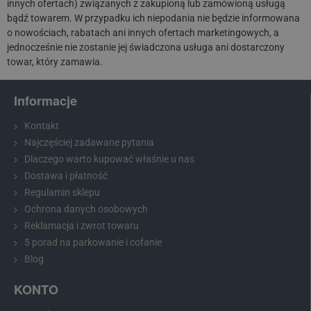
innych ofertach) związanych z zakupioną lub zamówioną usługą
bądź towarem. W przypadku ich niepodania nie będzie informowana
o nowościach, rabatach ani innych ofertach marketingowych, a
jednocześnie nie zostanie jej świadczona usługa ani dostarczony
towar, który zamawia.
Informacje
Kontakt
Najczęściej zadawane pytania
Dlaczego warto kupować właśnie u nas
Dostawa i płatność
Regulamin sklepu
Ochrona danych osobowych
Reklamacja i zwrot towaru
5 porad na parkowanie i cofanie
Blog
KONTO